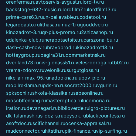
orenferma.ru
avtoservis-avgust.ru
lord-tv.ru
backstage-682-music.ru
lordfilm7.ru
lordfilm13.ru
prime-cars63.ru
un-believable.ru
codetool.ru
legardoauto.ru
lithasa.ru
muz-1.ru
gooddver.ru
kinozadrot-3.ru
qr-plus-promo.ru
2shizashop.ru
udalenka-club.ru
nerabotaetsite.ru
carszona-bu.ru
dash-cash-now.ru
bravoprod.ru
kinozadrot13.ru
hotteygroup.ru
bagira31.ru
dommarketnsk.ru
dveriland73.ru
nis-glonass51.ru
veles-doroga.ru
tb02.ru
vrema-zdorov.ru
velonik.ru
surgutgloss.ru
nike-air-max-95.ru
nadookna.ru
lubov-pic.ru
mobilreklama.ru
pds-nn.ru
socrat2000.ru
vgurin.ru
spksochi.ru
shkola-klassika.ru
sabeonline.ru
mosoblfencing.ru
masteroptica.ru
lucomoria.ru
iration.ru
devanagari.ru
biblioverde.ru
igro-pictures.ru
dk-tulamash.ru
s-dez-s.ru
peysok.ru
blackcountess.ru
asoftdoc.ru
scifichannel.ru
ocenka-appraisal.ru
mudconnector.ru
hitstih.ru
pik-finance.ru
vip-surfing.ru