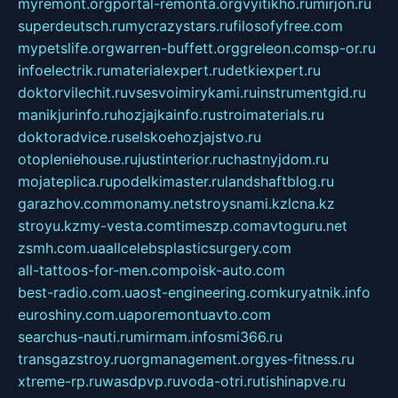
myremont.org
portal-remonta.org
vyitikho.ru
mirjon.ru
superdeutsch.ru
mycrazystars.ru
filosofyfree.com
mypetslife.org
warren-buffett.org
greleon.com
sp-or.ru
infoelectrik.ru
materialexpert.ru
detkiexpert.ru
doktorvilechit.ru
vsesvoimirykami.ru
instrumentgid.ru
manikjurinfo.ru
hozjajkainfo.ru
stroimaterials.ru
doktoradvice.ru
selskoehozjajstvo.ru
otopleniehouse.ru
justinterior.ru
chastnyjdom.ru
mojateplica.ru
podelkimaster.ru
landshaftblog.ru
garazhov.com
monamy.net
stroysnami.kz
lcna.kz
stroyu.kz
my-vesta.com
timeszp.com
avtoguru.net
zsmh.com.ua
allcelebsplasticsurgery.com
all-tattoos-for-men.com
poisk-auto.com
best-radio.com.ua
ost-engineering.com
kuryatnik.info
euroshiny.com.ua
poremontuavto.com
searchus-nauti.ru
mirmam.info
smi366.ru
transgazstroy.ru
orgmanagement.org
yes-fitness.ru
xtreme-rp.ru
wasdpvp.ru
voda-otri.ru
tishinapve.ru