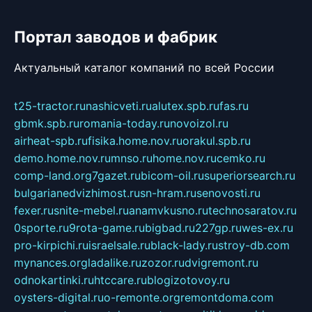
Портал заводов и фабрик
Актуальный каталог компаний по всей России
t25-tractor.ru
nashicveti.ru
alutex.spb.ru
fas.ru
gbmk.spb.ru
romania-today.ru
novoizol.ru
airheat-spb.ru
fisika.home.nov.ru
orakul.spb.ru
demo.home.nov.ru
mnso.ru
home.nov.ru
cemko.ru
comp-land.org
7gazet.ru
bicom-oil.ru
superiorsearch.ru
bulgarianedvizhimost.ru
sn-hram.ru
senovosti.ru
fexer.ru
snite-mebel.ru
anamvkusno.ru
technosaratov.ru
0sporte.ru
9rota-game.ru
bigbad.ru
227gp.ru
wes-ex.ru
pro-kirpichi.ru
israelsale.ru
black-lady.ru
stroy-db.com
mynances.org
ladalike.ru
zozor.ru
dvigremont.ru
odnokartinki.ru
htccare.ru
blogizotovoy.ru
oysters-digital.ru
o-remonte.org
remontdoma.com