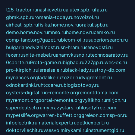
t25-tractor.ru
nashicveti.ru
alutex.spb.ru
fas.ru
gbmk.spb.ru
romania-today.ru
novoizol.ru
airheat-spb.ru
fisika.home.nov.ru
orakul.spb.ru
demo.home.nov.ru
mnso.ru
home.nov.ru
cemko.ru
comp-land.org
7gazet.ru
bicom-oil.ru
superiorsearch.ru
bulgarianedvizhimost.ru
sn-hram.ru
senovosti.ru
fexer.ru
snite-mebel.ru
anamvkusno.ru
technosaratov.ru
0sporte.ru
9rota-game.ru
bigbad.ru
227gp.ru
wes-ex.ru
pro-kirpichi.ru
israelsale.ru
black-lady.ru
stroy-db.com
mynances.org
ladalike.ru
zozor.ru
dvigremont.ru
odnokartinki.ru
htccare.ru
blogizotovoy.ru
oysters-digital.ru
o-remonte.org
remontdoma.com
myremont.org
portal-remonta.org
vyitikho.ru
mirjon.ru
superdeutsch.ru
mycrazystars.ru
filosofyfree.com
mypetslife.org
warren-buffett.org
greleon.com
sp-or.ru
infoelectrik.ru
materialexpert.ru
detkiexpert.ru
doktorvilechit.ru
vsesvoimirykami.ru
instrumentgid.ru