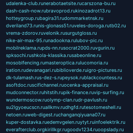
udalenka-club.ru
nerabotaetsite.ru
carszona-bu.ru
dash-cash-now.ru
bravoprod.ru
kinozadrot13.ru
hotteygroup.ru
bagira31.ru
dommarketnsk.ru
dveriland73.ru
nis-glonass51.ru
veles-doroga.ru
tb02.ru
vrema-zdorov.ru
velonik.ru
surgutgloss.ru
nike-air-max-95.ru
nadookna.ru
lubov-pic.ru
mobilreklama.ru
pds-nn.ru
socrat2000.ru
vgurin.ru
spksochi.ru
shkola-klassika.ru
sabeonline.ru
mosoblfencing.ru
masteroptica.ru
lucomoria.ru
iration.ru
devanagari.ru
biblioverde.ru
igro-pictures.ru
dk-tulamash.ru
s-dez-s.ru
peysok.ru
blackcountess.ru
asoftdoc.ru
scifichannel.ru
ocenka-appraisal.ru
mudconnector.ru
hitstih.ru
pik-finance.ru
vip-surfing.ru
wundermoscow.ru
olymp-clan.ru
dr-pavlush.ru
su2lgyoeucscn.ru
allkmv.ru
dhgfd.ru
tesotomeshell.ru
netoen.ru
web-digest.ru
changanqiyuana07.ru
kuper-dostavka.ru
edemvgelen.ru
ytyt.ru
infoelektrik.ru
everafterclub.org
kirillkgr.ru
goodv1234.ru
oopslady.ru