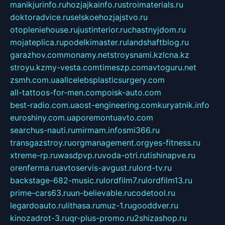
manikjurinfo.ru
hozjajkainfo.ru
stroimaterials.ru
doktoradvice.ru
selskoehozjajstvo.ru
otopleniehouse.ru
justinterior.ru
chastnyjdom.ru
mojateplica.ru
podelkimaster.ru
landshaftblog.ru
garazhov.com
monamy.net
stroysnami.kz
lcna.kz
stroyu.kz
my-vesta.com
timeszp.com
avtoguru.net
zsmh.com.ua
allcelebsplasticsurgery.com
all-tattoos-for-men.com
poisk-auto.com
best-radio.com.ua
ost-engineering.com
kuryatnik.info
euroshiny.com.ua
poremontuavto.com
searchus-nauti.ru
mirmam.info
smi366.ru
transgazstroy.ru
orgmanagement.org
yes-fitness.ru
xtreme-rp.ru
wasdpvp.ru
voda-otri.ru
tishinapve.ru
orenferma.ru
avtoservis-avgust.ru
lord-tv.ru
backstage-682-music.ru
lordfilm7.ru
lordfilm13.ru
prime-cars63.ru
un-believable.ru
codetool.ru
legardoauto.ru
lithasa.ru
muz-1.ru
gooddver.ru
kinozadrot-3.ru
qr-plus-promo.ru
2shizashop.ru