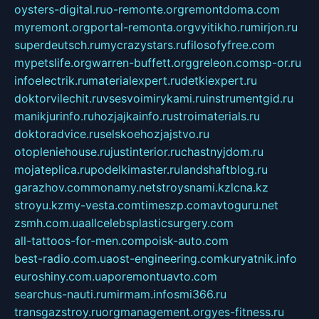
oysters-digital.ru
o-remonte.org
remontdoma.com
myremont.org
portal-remonta.org
vyitikho.ru
mirjon.ru
superdeutsch.ru
mycrazystars.ru
filosofyfree.com
mypetslife.org
warren-buffett.org
greleon.com
sp-or.ru
infoelectrik.ru
materialexpert.ru
detkiexpert.ru
doktorvilechit.ru
vsesvoimirykami.ru
instrumentgid.ru
manikjurinfo.ru
hozjajkainfo.ru
stroimaterials.ru
doktoradvice.ru
selskoehozjajstvo.ru
otopleniehouse.ru
justinterior.ru
chastnyjdom.ru
mojateplica.ru
podelkimaster.ru
landshaftblog.ru
garazhov.com
monamy.net
stroysnami.kz
lcna.kz
stroyu.kz
my-vesta.com
timeszp.com
avtoguru.net
zsmh.com.ua
allcelebsplasticsurgery.com
all-tattoos-for-men.com
poisk-auto.com
best-radio.com.ua
ost-engineering.com
kuryatnik.info
euroshiny.com.ua
poremontuavto.com
searchus-nauti.ru
mirmam.info
smi366.ru
transgazstroy.ru
orgmanagement.org
yes-fitness.ru