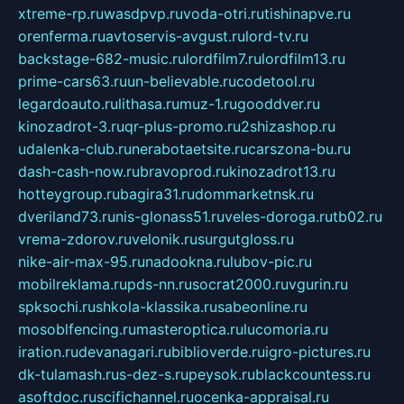
xtreme-rp.ru
wasdpvp.ru
voda-otri.ru
tishinapve.ru
orenferma.ru
avtoservis-avgust.ru
lord-tv.ru
backstage-682-music.ru
lordfilm7.ru
lordfilm13.ru
prime-cars63.ru
un-believable.ru
codetool.ru
legardoauto.ru
lithasa.ru
muz-1.ru
gooddver.ru
kinozadrot-3.ru
qr-plus-promo.ru
2shizashop.ru
udalenka-club.ru
nerabotaetsite.ru
carszona-bu.ru
dash-cash-now.ru
bravoprod.ru
kinozadrot13.ru
hotteygroup.ru
bagira31.ru
dommarketnsk.ru
dveriland73.ru
nis-glonass51.ru
veles-doroga.ru
tb02.ru
vrema-zdorov.ru
velonik.ru
surgutgloss.ru
nike-air-max-95.ru
nadookna.ru
lubov-pic.ru
mobilreklama.ru
pds-nn.ru
socrat2000.ru
vgurin.ru
spksochi.ru
shkola-klassika.ru
sabeonline.ru
mosoblfencing.ru
masteroptica.ru
lucomoria.ru
iration.ru
devanagari.ru
biblioverde.ru
igro-pictures.ru
dk-tulamash.ru
s-dez-s.ru
peysok.ru
blackcountess.ru
asoftdoc.ru
scifichannel.ru
ocenka-appraisal.ru