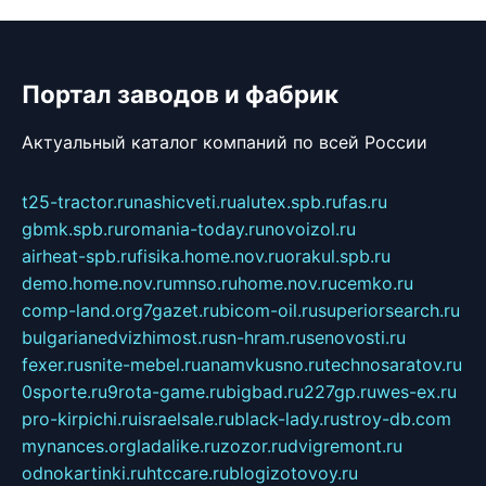
Портал заводов и фабрик
Актуальный каталог компаний по всей России
t25-tractor.ru
nashicveti.ru
alutex.spb.ru
fas.ru
gbmk.spb.ru
romania-today.ru
novoizol.ru
airheat-spb.ru
fisika.home.nov.ru
orakul.spb.ru
demo.home.nov.ru
mnso.ru
home.nov.ru
cemko.ru
comp-land.org
7gazet.ru
bicom-oil.ru
superiorsearch.ru
bulgarianedvizhimost.ru
sn-hram.ru
senovosti.ru
fexer.ru
snite-mebel.ru
anamvkusno.ru
technosaratov.ru
0sporte.ru
9rota-game.ru
bigbad.ru
227gp.ru
wes-ex.ru
pro-kirpichi.ru
israelsale.ru
black-lady.ru
stroy-db.com
mynances.org
ladalike.ru
zozor.ru
dvigremont.ru
odnokartinki.ru
htccare.ru
blogizotovoy.ru