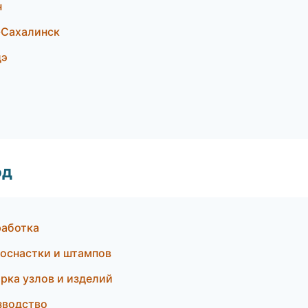
н
-Сахалинск
дэ
од
работка
оснастки и штампов
рка узлов и изделий
зводство