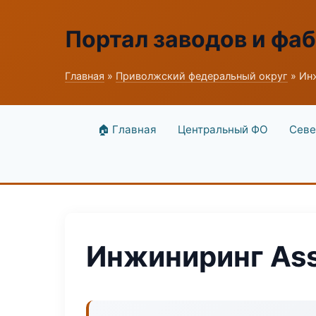
Портал заводов и фа
Главная
»
Приволжский федеральный округ
» Инж
🏠 Главная
Центральный ФО
Севе
Инжиниринг Ass