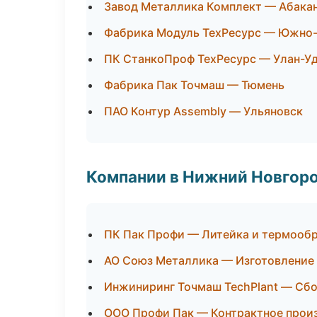
Завод Металлика Комплект — Абака
Фабрика Модуль ТехРесурс — Южно
ПК СтанкоПроф ТехРесурс — Улан-У
Фабрика Пак Точмаш — Тюмень
ПАО Контур Assembly — Ульяновск
Компании в Нижний Новгор
ПК Пак Профи — Литейка и термооб
АО Союз Металлика — Изготовление 
Инжиниринг Точмаш TechPlant — Сбо
ООО Профи Пак — Контрактное прои