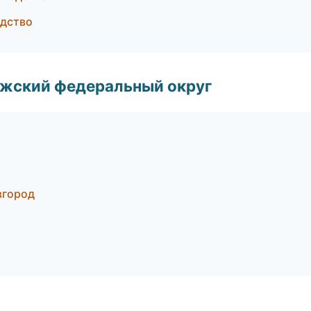
одство
лжский федеральный округ
вгород