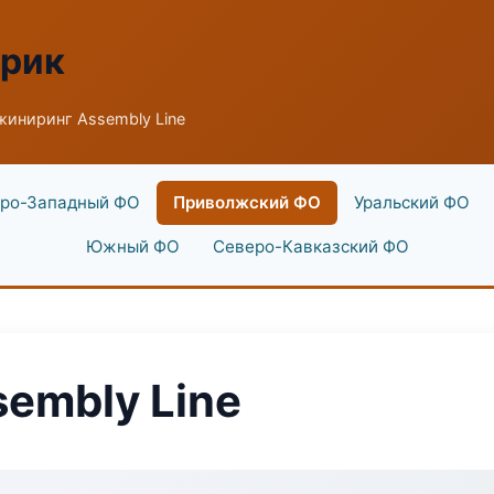
брик
иниринг Assembly Line
ро-Западный ФО
Приволжский ФО
Уральский ФО
Южный ФО
Северо-Кавказский ФО
embly Line