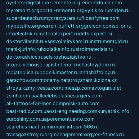
oysters-digital.ru
o-remonte.org
remontdoma.com
myremont.org
portal-remonta.org
vyitikho.ru
mirjon.ru
superdeutsch.ru
mycrazystars.ru
filosofyfree.com
mypetslife.org
warren-buffett.org
greleon.com
sp-or.ru
infoelectrik.ru
materialexpert.ru
detkiexpert.ru
doktorvilechit.ru
vsesvoimirykami.ru
instrumentgid.ru
manikjurinfo.ru
hozjajkainfo.ru
stroimaterials.ru
doktoradvice.ru
selskoehozjajstvo.ru
otopleniehouse.ru
justinterior.ru
chastnyjdom.ru
mojateplica.ru
podelkimaster.ru
landshaftblog.ru
garazhov.com
monamy.net
stroysnami.kz
lcna.kz
stroyu.kz
my-vesta.com
timeszp.com
avtoguru.net
zsmh.com.ua
allcelebsplasticsurgery.com
all-tattoos-for-men.com
poisk-auto.com
best-radio.com.ua
ost-engineering.com
kuryatnik.info
euroshiny.com.ua
poremontuavto.com
searchus-nauti.ru
mirmam.info
smi366.ru
transgazstroy.ru
orgmanagement.org
yes-fitness.ru