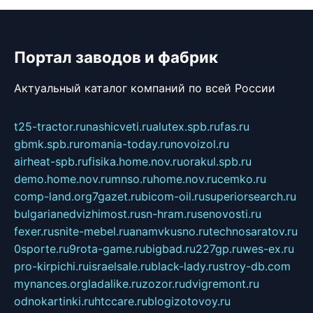
Портал заводов и фабрик
Актуальный каталог компаний по всей России
t25-tractor.ru
nashicveti.ru
alutex.spb.ru
fas.ru
gbmk.spb.ru
romania-today.ru
novoizol.ru
airheat-spb.ru
fisika.home.nov.ru
orakul.spb.ru
demo.home.nov.ru
mnso.ru
home.nov.ru
cemko.ru
comp-land.org
7gazet.ru
bicom-oil.ru
superiorsearch.ru
bulgarianedvizhimost.ru
sn-hram.ru
senovosti.ru
fexer.ru
snite-mebel.ru
anamvkusno.ru
technosaratov.ru
0sporte.ru
9rota-game.ru
bigbad.ru
227gp.ru
wes-ex.ru
pro-kirpichi.ru
israelsale.ru
black-lady.ru
stroy-db.com
mynances.org
ladalike.ru
zozor.ru
dvigremont.ru
odnokartinki.ru
htccare.ru
blogizotovoy.ru