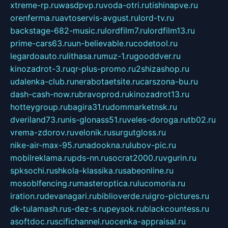
xtreme-rp.ru
wasdpvp.ru
voda-otri.ru
tishinapve.ru
orenferma.ru
avtoservis-avgust.ru
lord-tv.ru
backstage-682-music.ru
lordfilm7.ru
lordfilm13.ru
prime-cars63.ru
un-believable.ru
codetool.ru
legardoauto.ru
lithasa.ru
muz-1.ru
gooddver.ru
kinozadrot-3.ru
qr-plus-promo.ru
2shizashop.ru
udalenka-club.ru
nerabotaetsite.ru
carszona-bu.ru
dash-cash-now.ru
bravoprod.ru
kinozadrot13.ru
hotteygroup.ru
bagira31.ru
dommarketnsk.ru
dveriland73.ru
nis-glonass51.ru
veles-doroga.ru
tb02.ru
vrema-zdorov.ru
velonik.ru
surgutgloss.ru
nike-air-max-95.ru
nadookna.ru
lubov-pic.ru
mobilreklama.ru
pds-nn.ru
socrat2000.ru
vgurin.ru
spksochi.ru
shkola-klassika.ru
sabeonline.ru
mosoblfencing.ru
masteroptica.ru
lucomoria.ru
iration.ru
devanagari.ru
biblioverde.ru
igro-pictures.ru
dk-tulamash.ru
s-dez-s.ru
peysok.ru
blackcountess.ru
asoftdoc.ru
scifichannel.ru
ocenka-appraisal.ru