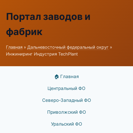
Портал заводов и
фабрик
Главная
»
Дальневосточный федеральный округ
»
Инжиниринг Индустрия TechPlant
🏠 Главная
Центральный ФО
Северо-Западный ФО
Приволжский ФО
Уральский ФО