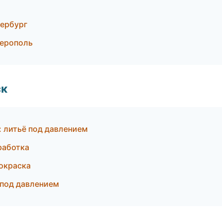
ербург
ерополь
ск
 литьё под давлением
работка
окраска
 под давлением