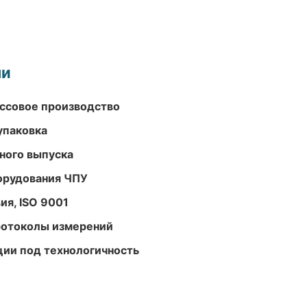
ми
ассовое производство
упаковка
ного выпуска
орудования ЧПУ
ия, ISO 9001
ротоколы измерений
ции под технологичность