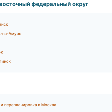
евосточный федеральный округ
инск
к-на-Амуре
ок
линск
т и перепланировка в Москва