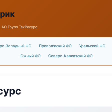
брик
 АО Групп ТехРесурс
ро-Западный ФО
Приволжский ФО
Уральский ФО
Южный ФО
Северо-Кавказский ФО
сурс