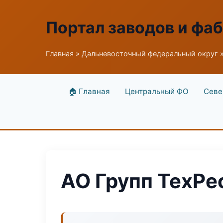
Портал заводов и фа
Главная
»
Дальневосточный федеральный округ
»
🏠 Главная
Центральный ФО
Севе
АО Групп ТехРе