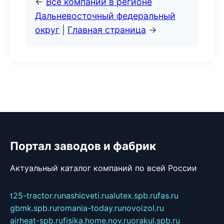
←
Все компании в регионе
Дальневосточный федеральный
округ
|
Главная страница
→
Портал заводов и фабрик
Актуальный каталог компаний по всей России
t25-tractor.ru
nashicveti.ru
alutex.spb.ru
fas.ru
gbmk.spb.ru
romania-today.ru
novoizol.ru
airheat-spb.ru
fisika.home.nov.ru
orakul.spb.ru