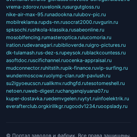
vrema-zdorov.ru
velonik.ru
surgutgloss.ru
nike-air-max-95.ru
nadookna.ru
lubov-pic.ru
mobilreklama.ru
pds-nn.ru
socrat2000.ru
vgurin.ru
spksochi.ru
shkola-klassika.ru
sabeonline.ru
mosoblfencing.ru
masteroptica.ru
lucomoria.ru
iration.ru
devanagari.ru
biblioverde.ru
igro-pictures.ru
dk-tulamash.ru
s-dez-s.ru
peysok.ru
blackcountess.ru
asoftdoc.ru
scifichannel.ru
ocenka-appraisal.ru
mudconnector.ru
hitstih.ru
pik-finance.ru
vip-surfing.ru
wundermoscow.ru
olymp-clan.ru
dr-pavlush.ru
su2lgyoeucscn.ru
allkmv.ru
dhgfd.ru
tesotomeshell.ru
netoen.ru
web-digest.ru
changanqiyuana07.ru
kuper-dostavka.ru
edemvgelen.ru
ytyt.ru
infoelektrik.ru
everafterclub.org
kirillkgr.ru
goodv1234.ru
oopslady.ru
© Портал заводов и фабрик. Все права защищены.