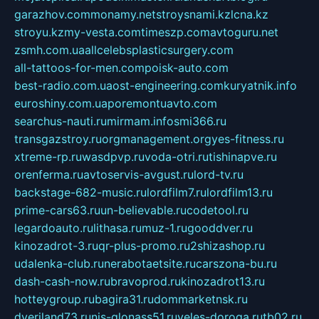
garazhov.com
monamy.net
stroysnami.kz
lcna.kz
stroyu.kz
my-vesta.com
timeszp.com
avtoguru.net
zsmh.com.ua
allcelebsplasticsurgery.com
all-tattoos-for-men.com
poisk-auto.com
best-radio.com.ua
ost-engineering.com
kuryatnik.info
euroshiny.com.ua
poremontuavto.com
searchus-nauti.ru
mirmam.info
smi366.ru
transgazstroy.ru
orgmanagement.org
yes-fitness.ru
xtreme-rp.ru
wasdpvp.ru
voda-otri.ru
tishinapve.ru
orenferma.ru
avtoservis-avgust.ru
lord-tv.ru
backstage-682-music.ru
lordfilm7.ru
lordfilm13.ru
prime-cars63.ru
un-believable.ru
codetool.ru
legardoauto.ru
lithasa.ru
muz-1.ru
gooddver.ru
kinozadrot-3.ru
qr-plus-promo.ru
2shizashop.ru
udalenka-club.ru
nerabotaetsite.ru
carszona-bu.ru
dash-cash-now.ru
bravoprod.ru
kinozadrot13.ru
hotteygroup.ru
bagira31.ru
dommarketnsk.ru
dveriland73.ru
nis-glonass51.ru
veles-doroga.ru
tb02.ru