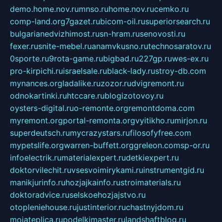
demo.home.nov.ru
mnso.ru
home.nov.ru
cemko.ru
comp-land.org
7gazet.ru
bicom-oil.ru
superiorsearch.ru
bulgarianedvizhimost.ru
sn-hram.ru
senovosti.ru
fexer.ru
snite-mebel.ru
anamvkusno.ru
technosaratov.ru
0sporte.ru
9rota-game.ru
bigbad.ru
227gp.ru
wes-ex.ru
pro-kirpichi.ru
israelsale.ru
black-lady.ru
stroy-db.com
mynances.org
ladalike.ru
zozor.ru
dvigremont.ru
odnokartinki.ru
htccare.ru
blogizotovoy.ru
oysters-digital.ru
o-remonte.org
remontdoma.com
myremont.org
portal-remonta.org
vyitikho.ru
mirjon.ru
superdeutsch.ru
mycrazystars.ru
filosofyfree.com
mypetslife.org
warren-buffett.org
greleon.com
sp-or.ru
infoelectrik.ru
materialexpert.ru
detkiexpert.ru
doktorvilechit.ru
vsesvoimirykami.ru
instrumentgid.ru
manikjurinfo.ru
hozjajkainfo.ru
stroimaterials.ru
doktoradvice.ru
selskoehozjajstvo.ru
otopleniehouse.ru
justinterior.ru
chastnyjdom.ru
mojateplica.ru
podelkimaster.ru
landshaftblog.ru