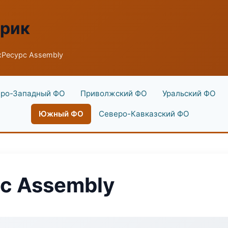
брик
хРесурс Assembly
ро-Западный ФО
Приволжский ФО
Уральский ФО
Южный ФО
Северо-Кавказский ФО
с Assembly