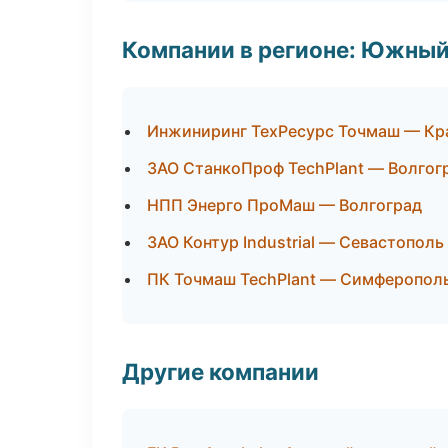
Компании в регионе: Южный
Инжиниринг ТехРесурс Точмаш — Кр
ЗАО СтанкоПроф TechPlant — Волгог
НПП Энерго ПроМаш — Волгоград
ЗАО Контур Industrial — Севастополь
ПК Точмаш TechPlant — Симферопол
Другие компании