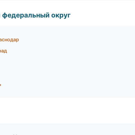
 федеральный округ
аснодар
рад
ь