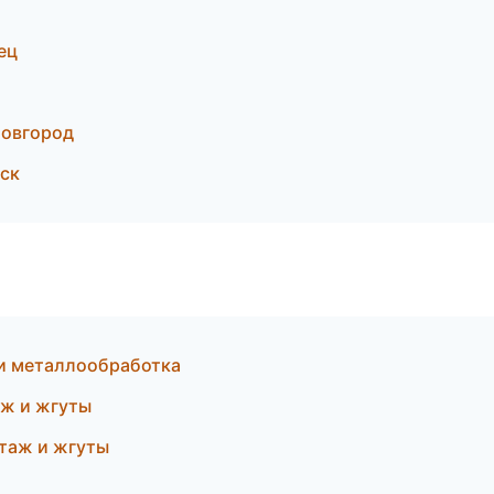
а
ец
Новгород
ск
и металлообработка
ж и жгуты
таж и жгуты