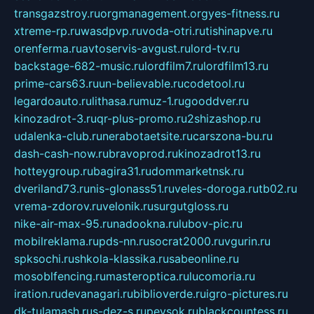
transgazstroy.ru
orgmanagement.org
yes-fitness.ru
xtreme-rp.ru
wasdpvp.ru
voda-otri.ru
tishinapve.ru
orenferma.ru
avtoservis-avgust.ru
lord-tv.ru
backstage-682-music.ru
lordfilm7.ru
lordfilm13.ru
prime-cars63.ru
un-believable.ru
codetool.ru
legardoauto.ru
lithasa.ru
muz-1.ru
gooddver.ru
kinozadrot-3.ru
qr-plus-promo.ru
2shizashop.ru
udalenka-club.ru
nerabotaetsite.ru
carszona-bu.ru
dash-cash-now.ru
bravoprod.ru
kinozadrot13.ru
hotteygroup.ru
bagira31.ru
dommarketnsk.ru
dveriland73.ru
nis-glonass51.ru
veles-doroga.ru
tb02.ru
vrema-zdorov.ru
velonik.ru
surgutgloss.ru
nike-air-max-95.ru
nadookna.ru
lubov-pic.ru
mobilreklama.ru
pds-nn.ru
socrat2000.ru
vgurin.ru
spksochi.ru
shkola-klassika.ru
sabeonline.ru
mosoblfencing.ru
masteroptica.ru
lucomoria.ru
iration.ru
devanagari.ru
biblioverde.ru
igro-pictures.ru
dk-tulamash.ru
s-dez-s.ru
peysok.ru
blackcountess.ru