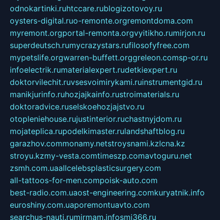
odnokartinki.ru
htccare.ru
blogizotovoy.ru
oysters-digital.ru
o-remonte.org
remontdoma.com
myremont.org
portal-remonta.org
vyitikho.ru
mirjon.ru
superdeutsch.ru
mycrazystars.ru
filosofyfree.com
mypetslife.org
warren-buffett.org
greleon.com
sp-or.ru
infoelectrik.ru
materialexpert.ru
detkiexpert.ru
doktorvilechit.ru
vsesvoimirykami.ru
instrumentgid.ru
manikjurinfo.ru
hozjajkainfo.ru
stroimaterials.ru
doktoradvice.ru
selskoehozjajstvo.ru
otopleniehouse.ru
justinterior.ru
chastnyjdom.ru
mojateplica.ru
podelkimaster.ru
landshaftblog.ru
garazhov.com
monamy.net
stroysnami.kz
lcna.kz
stroyu.kz
my-vesta.com
timeszp.com
avtoguru.net
zsmh.com.ua
allcelebsplasticsurgery.com
all-tattoos-for-men.com
poisk-auto.com
best-radio.com.ua
ost-engineering.com
kuryatnik.info
euroshiny.com.ua
poremontuavto.com
searchus-nauti.ru
mirmam.info
smi366.ru