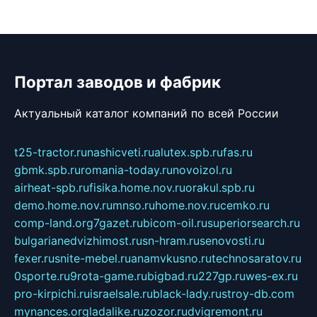
Портал заводов и фабрик
Актуальный каталог компаний по всей России
t25-tractor.ru
nashicveti.ru
alutex.spb.ru
fas.ru
gbmk.spb.ru
romania-today.ru
novoizol.ru
airheat-spb.ru
fisika.home.nov.ru
orakul.spb.ru
demo.home.nov.ru
mnso.ru
home.nov.ru
cemko.ru
comp-land.org
7gazet.ru
bicom-oil.ru
superiorsearch.ru
bulgarianedvizhimost.ru
sn-hram.ru
senovosti.ru
fexer.ru
snite-mebel.ru
anamvkusno.ru
technosaratov.ru
0sporte.ru
9rota-game.ru
bigbad.ru
227gp.ru
wes-ex.ru
pro-kirpichi.ru
israelsale.ru
black-lady.ru
stroy-db.com
mynances.org
ladalike.ru
zozor.ru
dvigremont.ru