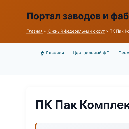
Портал заводов и фа
Главная
»
Южный федеральный округ
» ПК Пак К
🏠 Главная
Центральный ФО
Севе
ПК Пак Компле