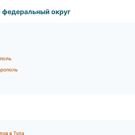
 федеральный округ
ополь
ерополь
лов в Тула