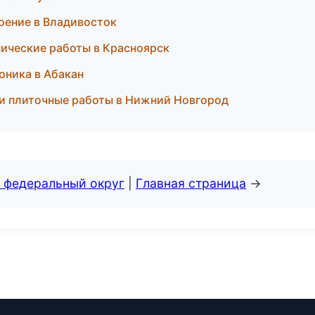
оение в Владивосток
нические работы в Красноярск
оника в Абакан
 и плиточные работы в Нижний Новгород
 федеральный округ
|
Главная страница
→