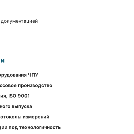
е документацией
ми
орудования ЧПУ
ассовое производство
ия, ISO 9001
ного выпуска
ротоколы измерений
ции под технологичность