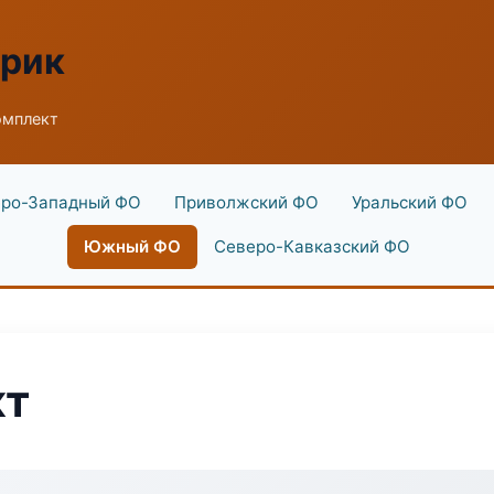
брик
омплект
ро-Западный ФО
Приволжский ФО
Уральский ФО
Южный ФО
Северо-Кавказский ФО
кт