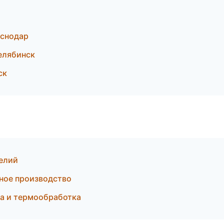
аснодар
елябинск
ск
елий
ное производство
а и термообработка