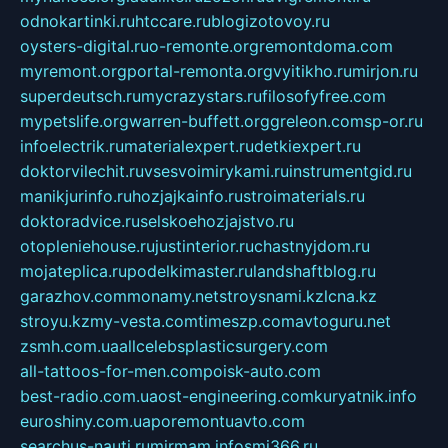
odnokartinki.ru
htccare.ru
blogizotovoy.ru
oysters-digital.ru
o-remonte.org
remontdoma.com
myremont.org
portal-remonta.org
vyitikho.ru
mirjon.ru
superdeutsch.ru
mycrazystars.ru
filosofyfree.com
mypetslife.org
warren-buffett.org
greleon.com
sp-or.ru
infoelectrik.ru
materialexpert.ru
detkiexpert.ru
doktorvilechit.ru
vsesvoimirykami.ru
instrumentgid.ru
manikjurinfo.ru
hozjajkainfo.ru
stroimaterials.ru
doktoradvice.ru
selskoehozjajstvo.ru
otopleniehouse.ru
justinterior.ru
chastnyjdom.ru
mojateplica.ru
podelkimaster.ru
landshaftblog.ru
garazhov.com
monamy.net
stroysnami.kz
lcna.kz
stroyu.kz
my-vesta.com
timeszp.com
avtoguru.net
zsmh.com.ua
allcelebsplasticsurgery.com
all-tattoos-for-men.com
poisk-auto.com
best-radio.com.ua
ost-engineering.com
kuryatnik.info
euroshiny.com.ua
poremontuavto.com
searchus-nauti.ru
mirmam.info
smi366.ru