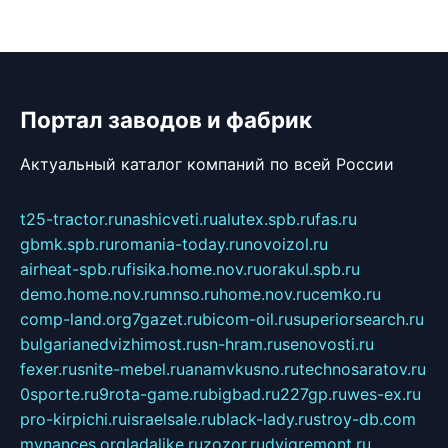
Портал заводов и фабрик
Актуальный каталог компаний по всей России
t25-tractor.ru
nashicveti.ru
alutex.spb.ru
fas.ru
gbmk.spb.ru
romania-today.ru
novoizol.ru
airheat-spb.ru
fisika.home.nov.ru
orakul.spb.ru
demo.home.nov.ru
mnso.ru
home.nov.ru
cemko.ru
comp-land.org
7gazet.ru
bicom-oil.ru
superiorsearch.ru
bulgarianedvizhimost.ru
sn-hram.ru
senovosti.ru
fexer.ru
snite-mebel.ru
anamvkusno.ru
technosaratov.ru
0sporte.ru
9rota-game.ru
bigbad.ru
227gp.ru
wes-ex.ru
pro-kirpichi.ru
israelsale.ru
black-lady.ru
stroy-db.com
mynances.org
ladalike.ru
zozor.ru
dvigremont.ru