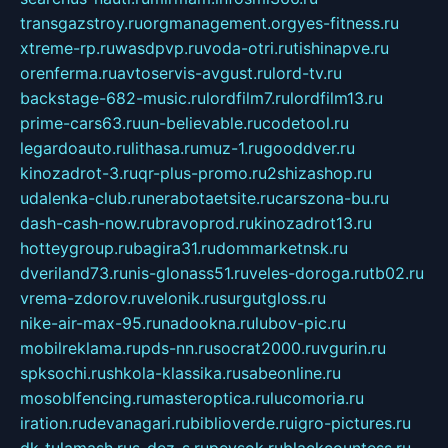
transgazstroy.ru
orgmanagement.org
yes-fitness.ru
xtreme-rp.ru
wasdpvp.ru
voda-otri.ru
tishinapve.ru
orenferma.ru
avtoservis-avgust.ru
lord-tv.ru
backstage-682-music.ru
lordfilm7.ru
lordfilm13.ru
prime-cars63.ru
un-believable.ru
codetool.ru
legardoauto.ru
lithasa.ru
muz-1.ru
gooddver.ru
kinozadrot-3.ru
qr-plus-promo.ru
2shizashop.ru
udalenka-club.ru
nerabotaetsite.ru
carszona-bu.ru
dash-cash-now.ru
bravoprod.ru
kinozadrot13.ru
hotteygroup.ru
bagira31.ru
dommarketnsk.ru
dveriland73.ru
nis-glonass51.ru
veles-doroga.ru
tb02.ru
vrema-zdorov.ru
velonik.ru
surgutgloss.ru
nike-air-max-95.ru
nadookna.ru
lubov-pic.ru
mobilreklama.ru
pds-nn.ru
socrat2000.ru
vgurin.ru
spksochi.ru
shkola-klassika.ru
sabeonline.ru
mosoblfencing.ru
masteroptica.ru
lucomoria.ru
iration.ru
devanagari.ru
biblioverde.ru
igro-pictures.ru