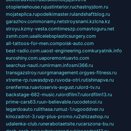
otopleniehouse.ru
justinterior.ru
chastnyjdom.ru
mojateplica.ru
podelkimaster.ru
landshaftblog.ru
garazhov.com
monamy.net
stroysnami.kz
lcna.kz
stroyu.kz
my-vesta.com
timeszp.com
avtoguru.net
zsmh.com.ua
allcelebsplasticsurgery.com
all-tattoos-for-men.com
poisk-auto.com
best-radio.com.ua
ost-engineering.com
kuryatnik.info
euroshiny.com.ua
poremontuavto.com
searchus-nauti.ru
mirmam.info
smi366.ru
transgazstroy.ru
orgmanagement.org
yes-fitness.ru
xtreme-rp.ru
wasdpvp.ru
voda-otri.ru
tishinapve.ru
orenferma.ru
avtoservis-avgust.ru
lord-tv.ru
backstage-682-music.ru
lordfilm7.ru
lordfilm13.ru
prime-cars63.ru
un-believable.ru
codetool.ru
legardoauto.ru
lithasa.ru
muz-1.ru
gooddver.ru
kinozadrot-3.ru
qr-plus-promo.ru
2shizashop.ru
udalenka-club.ru
nerabotaetsite.ru
carszona-bu.ru