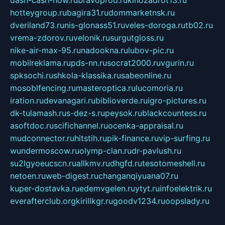
dash-cash-now.ru
bravoprod.ru
kinozadrot13.ru
hotteygroup.ru
bagira31.ru
dommarketnsk.ru
dveriland73.ru
nis-glonass51.ru
veles-doroga.ru
tb02.ru
vrema-zdorov.ru
velonik.ru
surgutgloss.ru
nike-air-max-95.ru
nadookna.ru
lubov-pic.ru
mobilreklama.ru
pds-nn.ru
socrat2000.ru
vgurin.ru
spksochi.ru
shkola-klassika.ru
sabeonline.ru
mosoblfencing.ru
masteroptica.ru
lucomoria.ru
iration.ru
devanagari.ru
biblioverde.ru
igro-pictures.ru
dk-tulamash.ru
s-dez-s.ru
peysok.ru
blackcountess.ru
asoftdoc.ru
scifichannel.ru
ocenka-appraisal.ru
mudconnector.ru
hitstih.ru
pik-finance.ru
vip-surfing.ru
wundermoscow.ru
olymp-clan.ru
dr-pavlush.ru
su2lgyoeucscn.ru
allkmv.ru
dhgfd.ru
tesotomeshell.ru
netoen.ru
web-digest.ru
changanqiyuana07.ru
kuper-dostavka.ru
edemvgelen.ru
ytyt.ru
infoelektrik.ru
everafterclub.org
kirillkgr.ru
goodv1234.ru
oopslady.ru