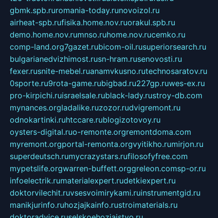
gbmk.spb.ru
romania-today.ru
novoizol.ru
airheat-spb.ru
fisika.home.nov.ru
orakul.spb.ru
demo.home.nov.ru
mnso.ru
home.nov.ru
cemko.ru
comp-land.org
7gazet.ru
bicom-oil.ru
superiorsearch.ru
bulgarianedvizhimost.ru
sn-hram.ru
senovosti.ru
fexer.ru
snite-mebel.ru
anamvkusno.ru
technosaratov.ru
0sporte.ru
9rota-game.ru
bigbad.ru
227gp.ru
wes-ex.ru
pro-kirpichi.ru
israelsale.ru
black-lady.ru
stroy-db.com
mynances.org
ladalike.ru
zozor.ru
dvigremont.ru
odnokartinki.ru
htccare.ru
blogizotovoy.ru
oysters-digital.ru
o-remonte.org
remontdoma.com
myremont.org
portal-remonta.org
vyitikho.ru
mirjon.ru
superdeutsch.ru
mycrazystars.ru
filosofyfree.com
mypetslife.org
warren-buffett.org
greleon.com
sp-or.ru
infoelectrik.ru
materialexpert.ru
detkiexpert.ru
doktorvilechit.ru
vsesvoimirykami.ru
instrumentgid.ru
manikjurinfo.ru
hozjajkainfo.ru
stroimaterials.ru
doktoradvice.ru
selskoehozjajstvo.ru