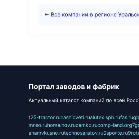
←
Все компании в регионе Уральс
Портал заводов и фабрик
Актуальный каталог компаний по всей Рос
t25-tractor.ru
nashicveti.ru
alutex.spb.ru
fas.ru
gb
mnso.ru
home.nov.ru
cemko.ru
comp-land.org
7g
anamvkusno.ru
technosaratov.ru
0sporte.ru
9rot