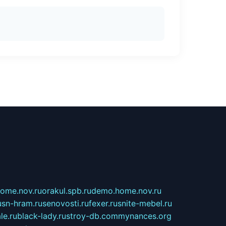
home.nov.ru
orakul.spb.ru
demo.home.nov.ru
u
sn-hram.ru
senovosti.ru
fexer.ru
snite-mebel.ru
le.ru
black-lady.ru
stroy-db.com
mynances.org