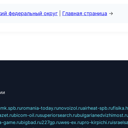
кий федеральный округ
|
Главная страница
→
сии
mk.spb.ru
romania-today.ru
novoizol.ru
airheat-spb.ru
fisika.
azet.ru
bicom-oil.ru
superiorsearch.ru
bulgarianedvizhimost.r
a-game.ru
bigbad.ru
227gp.ru
wes-ex.ru
pro-kirpichi.ru
israelsa