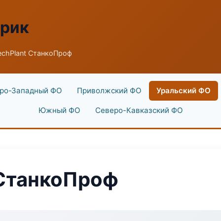
брик
echPlant СтанкоПроф
ро-Западный ФО
Приволжский ФО
Уральский ФО
Южный ФО
Северо-Кавказский ФО
 СтанкоПроф