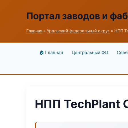
Портал заводов и фа
Главная
»
Уральский федеральный округ
» НПП T
🏠 Главная
Центральный ФО
Севе
НПП TechPlant