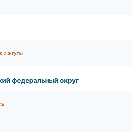
ж и жгуты
ский федеральный округ
ск