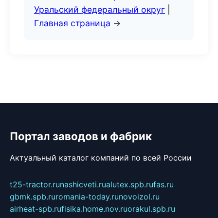
Уральский федеральный округ
|
Главная страница
→
Портал заводов и фабрик
Актуальный каталог компаний по всей России
t25-tractor.ru
nashicveti.ru
alutex.spb.ru
fas.ru
gbmk.spb.ru
romania-today.ru
novoizol.ru
airheat-spb.ru
fisika.home.nov.ru
orakul.spb.ru