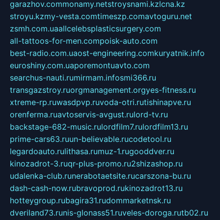
garazhov.com
monamy.net
stroysnami.kz
lcna.kz
stroyu.kz
my-vesta.com
timeszp.com
avtoguru.net
zsmh.com.ua
allcelebsplasticsurgery.com
all-tattoos-for-men.com
poisk-auto.com
best-radio.com.ua
ost-engineering.com
kuryatnik.info
euroshiny.com.ua
poremontuavto.com
searchus-nauti.ru
mirmam.info
smi366.ru
transgazstroy.ru
orgmanagement.org
yes-fitness.ru
xtreme-rp.ru
wasdpvp.ru
voda-otri.ru
tishinapve.ru
orenferma.ru
avtoservis-avgust.ru
lord-tv.ru
backstage-682-music.ru
lordfilm7.ru
lordfilm13.ru
prime-cars63.ru
un-believable.ru
codetool.ru
legardoauto.ru
lithasa.ru
muz-1.ru
gooddver.ru
kinozadrot-3.ru
qr-plus-promo.ru
2shizashop.ru
udalenka-club.ru
nerabotaetsite.ru
carszona-bu.ru
dash-cash-now.ru
bravoprod.ru
kinozadrot13.ru
hotteygroup.ru
bagira31.ru
dommarketnsk.ru
dveriland73.ru
nis-glonass51.ru
veles-doroga.ru
tb02.ru