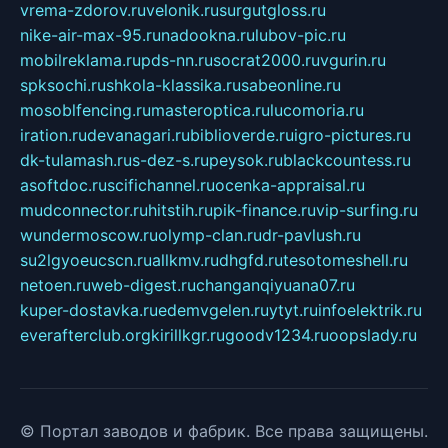
vrema-zdorov.ru
velonik.ru
surgutgloss.ru
nike-air-max-95.ru
nadookna.ru
lubov-pic.ru
mobilreklama.ru
pds-nn.ru
socrat2000.ru
vgurin.ru
spksochi.ru
shkola-klassika.ru
sabeonline.ru
mosoblfencing.ru
masteroptica.ru
lucomoria.ru
iration.ru
devanagari.ru
biblioverde.ru
igro-pictures.ru
dk-tulamash.ru
s-dez-s.ru
peysok.ru
blackcountess.ru
asoftdoc.ru
scifichannel.ru
ocenka-appraisal.ru
mudconnector.ru
hitstih.ru
pik-finance.ru
vip-surfing.ru
wundermoscow.ru
olymp-clan.ru
dr-pavlush.ru
su2lgyoeucscn.ru
allkmv.ru
dhgfd.ru
tesotomeshell.ru
netoen.ru
web-digest.ru
changanqiyuana07.ru
kuper-dostavka.ru
edemvgelen.ru
ytyt.ru
infoelektrik.ru
everafterclub.org
kirillkgr.ru
goodv1234.ru
oopslady.ru
© Портал заводов и фабрик. Все права защищены.