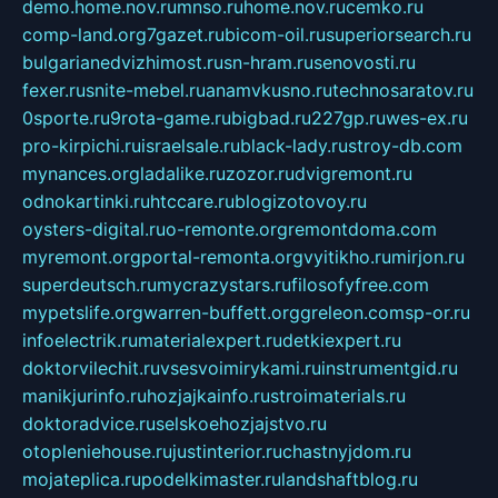
demo.home.nov.ru
mnso.ru
home.nov.ru
cemko.ru
comp-land.org
7gazet.ru
bicom-oil.ru
superiorsearch.ru
bulgarianedvizhimost.ru
sn-hram.ru
senovosti.ru
fexer.ru
snite-mebel.ru
anamvkusno.ru
technosaratov.ru
0sporte.ru
9rota-game.ru
bigbad.ru
227gp.ru
wes-ex.ru
pro-kirpichi.ru
israelsale.ru
black-lady.ru
stroy-db.com
mynances.org
ladalike.ru
zozor.ru
dvigremont.ru
odnokartinki.ru
htccare.ru
blogizotovoy.ru
oysters-digital.ru
o-remonte.org
remontdoma.com
myremont.org
portal-remonta.org
vyitikho.ru
mirjon.ru
superdeutsch.ru
mycrazystars.ru
filosofyfree.com
mypetslife.org
warren-buffett.org
greleon.com
sp-or.ru
infoelectrik.ru
materialexpert.ru
detkiexpert.ru
doktorvilechit.ru
vsesvoimirykami.ru
instrumentgid.ru
manikjurinfo.ru
hozjajkainfo.ru
stroimaterials.ru
doktoradvice.ru
selskoehozjajstvo.ru
otopleniehouse.ru
justinterior.ru
chastnyjdom.ru
mojateplica.ru
podelkimaster.ru
landshaftblog.ru