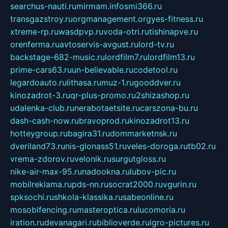
searchus-nauti.ru
mirmam.info
smi366.ru
transgazstroy.ru
orgmanagement.org
yes-fitness.ru
xtreme-rp.ru
wasdpvp.ru
voda-otri.ru
tishinapve.ru
orenferma.ru
avtoservis-avgust.ru
lord-tv.ru
backstage-682-music.ru
lordfilm7.ru
lordfilm13.ru
prime-cars63.ru
un-believable.ru
codetool.ru
legardoauto.ru
lithasa.ru
muz-1.ru
gooddver.ru
kinozadrot-3.ru
qr-plus-promo.ru
2shizashop.ru
udalenka-club.ru
nerabotaetsite.ru
carszona-bu.ru
dash-cash-now.ru
bravoprod.ru
kinozadrot13.ru
hotteygroup.ru
bagira31.ru
dommarketnsk.ru
dveriland73.ru
nis-glonass51.ru
veles-doroga.ru
tb02.ru
vrema-zdorov.ru
velonik.ru
surgutgloss.ru
nike-air-max-95.ru
nadookna.ru
lubov-pic.ru
mobilreklama.ru
pds-nn.ru
socrat2000.ru
vgurin.ru
spksochi.ru
shkola-klassika.ru
sabeonline.ru
mosoblfencing.ru
masteroptica.ru
lucomoria.ru
iration.ru
devanagari.ru
biblioverde.ru
igro-pictures.ru