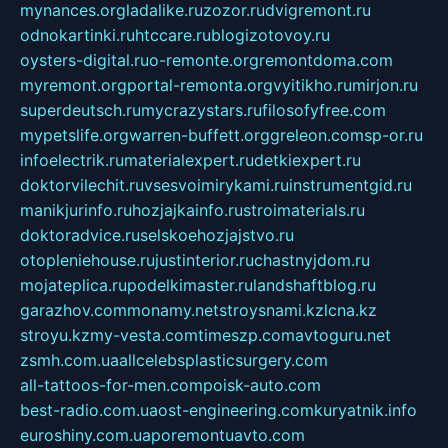
mynances.org
ladalike.ru
zozor.ru
dvigremont.ru
odnokartinki.ru
htccare.ru
blogizotovoy.ru
oysters-digital.ru
o-remonte.org
remontdoma.com
myremont.org
portal-remonta.org
vyitikho.ru
mirjon.ru
superdeutsch.ru
mycrazystars.ru
filosofyfree.com
mypetslife.org
warren-buffett.org
greleon.com
sp-or.ru
infoelectrik.ru
materialexpert.ru
detkiexpert.ru
doktorvilechit.ru
vsesvoimirykami.ru
instrumentgid.ru
manikjurinfo.ru
hozjajkainfo.ru
stroimaterials.ru
doktoradvice.ru
selskoehozjajstvo.ru
otopleniehouse.ru
justinterior.ru
chastnyjdom.ru
mojateplica.ru
podelkimaster.ru
landshaftblog.ru
garazhov.com
monamy.net
stroysnami.kz
lcna.kz
stroyu.kz
my-vesta.com
timeszp.com
avtoguru.net
zsmh.com.ua
allcelebsplasticsurgery.com
all-tattoos-for-men.com
poisk-auto.com
best-radio.com.ua
ost-engineering.com
kuryatnik.info
euroshiny.com.ua
poremontuavto.com