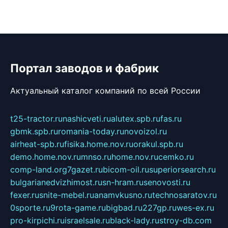
Портал заводов и фабрик
Актуальный каталог компаний по всей России
t25-tractor.ru
nashicveti.ru
alutex.spb.ru
fas.ru
gbmk.spb.ru
romania-today.ru
novoizol.ru
airheat-spb.ru
fisika.home.nov.ru
orakul.spb.ru
demo.home.nov.ru
mnso.ru
home.nov.ru
cemko.ru
comp-land.org
7gazet.ru
bicom-oil.ru
superiorsearch.ru
bulgarianedvizhimost.ru
sn-hram.ru
senovosti.ru
fexer.ru
snite-mebel.ru
anamvkusno.ru
technosaratov.ru
0sporte.ru
9rota-game.ru
bigbad.ru
227gp.ru
wes-ex.ru
pro-kirpichi.ru
israelsale.ru
black-lady.ru
stroy-db.com