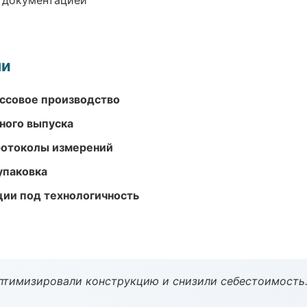
е документацией
ми
ассовое производство
ного выпуска
ротоколы измерений
упаковка
ции под технологичность
птимизировали конструкцию и снизили себестоимость