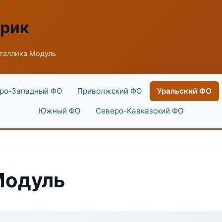
брик
таллика Модуль
ро-Западный ФО
Приволжский ФО
Уральский ФО
Южный ФО
Северо-Кавказский ФО
Модуль