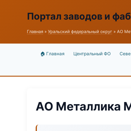
Портал заводов и фа
Главная
»
Уральский федеральный округ
» АО Ме
🏠 Главная
Центральный ФО
Севе
АО Металлика 