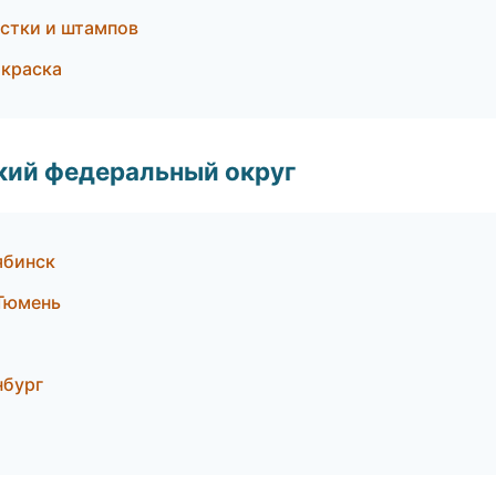
астки и штампов
окраска
ский федеральный округ
ябинск
 Тюмень
нбург