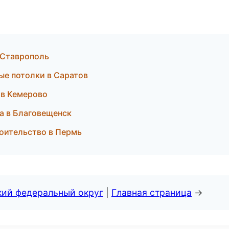
 Ставрополь
ые потолки в Саратов
 в Кемерово
а в Благовещенск
роительство в Пермь
кий федеральный округ
|
Главная страница
→