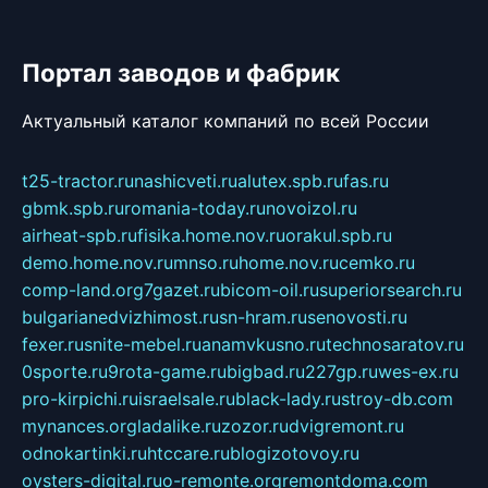
Портал заводов и фабрик
Актуальный каталог компаний по всей России
t25-tractor.ru
nashicveti.ru
alutex.spb.ru
fas.ru
gbmk.spb.ru
romania-today.ru
novoizol.ru
airheat-spb.ru
fisika.home.nov.ru
orakul.spb.ru
demo.home.nov.ru
mnso.ru
home.nov.ru
cemko.ru
comp-land.org
7gazet.ru
bicom-oil.ru
superiorsearch.ru
bulgarianedvizhimost.ru
sn-hram.ru
senovosti.ru
fexer.ru
snite-mebel.ru
anamvkusno.ru
technosaratov.ru
0sporte.ru
9rota-game.ru
bigbad.ru
227gp.ru
wes-ex.ru
pro-kirpichi.ru
israelsale.ru
black-lady.ru
stroy-db.com
mynances.org
ladalike.ru
zozor.ru
dvigremont.ru
odnokartinki.ru
htccare.ru
blogizotovoy.ru
oysters-digital.ru
o-remonte.org
remontdoma.com