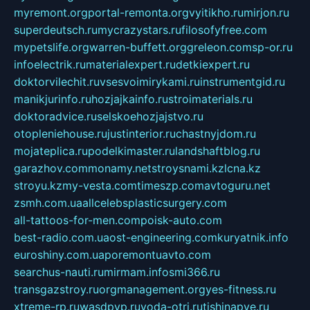
myremont.org
portal-remonta.org
vyitikho.ru
mirjon.ru
superdeutsch.ru
mycrazystars.ru
filosofyfree.com
mypetslife.org
warren-buffett.org
greleon.com
sp-or.ru
infoelectrik.ru
materialexpert.ru
detkiexpert.ru
doktorvilechit.ru
vsesvoimirykami.ru
instrumentgid.ru
manikjurinfo.ru
hozjajkainfo.ru
stroimaterials.ru
doktoradvice.ru
selskoehozjajstvo.ru
otopleniehouse.ru
justinterior.ru
chastnyjdom.ru
mojateplica.ru
podelkimaster.ru
landshaftblog.ru
garazhov.com
monamy.net
stroysnami.kz
lcna.kz
stroyu.kz
my-vesta.com
timeszp.com
avtoguru.net
zsmh.com.ua
allcelebsplasticsurgery.com
all-tattoos-for-men.com
poisk-auto.com
best-radio.com.ua
ost-engineering.com
kuryatnik.info
euroshiny.com.ua
poremontuavto.com
searchus-nauti.ru
mirmam.info
smi366.ru
transgazstroy.ru
orgmanagement.org
yes-fitness.ru
xtreme-rp.ru
wasdpvp.ru
voda-otri.ru
tishinapve.ru