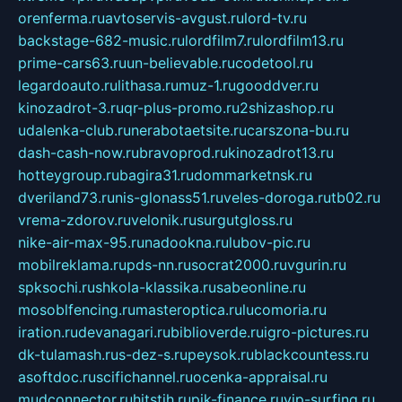
orenferma.ru
avtoservis-avgust.ru
lord-tv.ru
backstage-682-music.ru
lordfilm7.ru
lordfilm13.ru
prime-cars63.ru
un-believable.ru
codetool.ru
legardoauto.ru
lithasa.ru
muz-1.ru
gooddver.ru
kinozadrot-3.ru
qr-plus-promo.ru
2shizashop.ru
udalenka-club.ru
nerabotaetsite.ru
carszona-bu.ru
dash-cash-now.ru
bravoprod.ru
kinozadrot13.ru
hotteygroup.ru
bagira31.ru
dommarketnsk.ru
dveriland73.ru
nis-glonass51.ru
veles-doroga.ru
tb02.ru
vrema-zdorov.ru
velonik.ru
surgutgloss.ru
nike-air-max-95.ru
nadookna.ru
lubov-pic.ru
mobilreklama.ru
pds-nn.ru
socrat2000.ru
vgurin.ru
spksochi.ru
shkola-klassika.ru
sabeonline.ru
mosoblfencing.ru
masteroptica.ru
lucomoria.ru
iration.ru
devanagari.ru
biblioverde.ru
igro-pictures.ru
dk-tulamash.ru
s-dez-s.ru
peysok.ru
blackcountess.ru
asoftdoc.ru
scifichannel.ru
ocenka-appraisal.ru
mudconnector.ru
hitstih.ru
pik-finance.ru
vip-surfing.ru