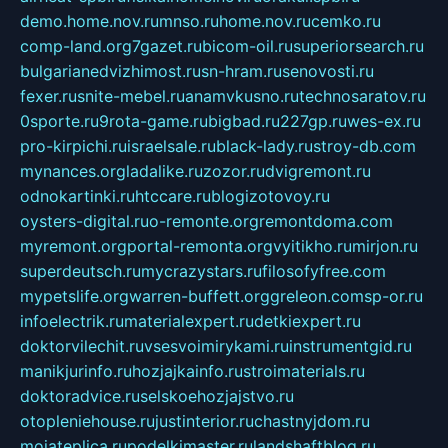
demo.home.nov.ru
mnso.ru
home.nov.ru
cemko.ru
comp-land.org
7gazet.ru
bicom-oil.ru
superiorsearch.ru
bulgarianedvizhimost.ru
sn-hram.ru
senovosti.ru
fexer.ru
snite-mebel.ru
anamvkusno.ru
technosaratov.ru
0sporte.ru
9rota-game.ru
bigbad.ru
227gp.ru
wes-ex.ru
pro-kirpichi.ru
israelsale.ru
black-lady.ru
stroy-db.com
mynances.org
ladalike.ru
zozor.ru
dvigremont.ru
odnokartinki.ru
htccare.ru
blogizotovoy.ru
oysters-digital.ru
o-remonte.org
remontdoma.com
myremont.org
portal-remonta.org
vyitikho.ru
mirjon.ru
superdeutsch.ru
mycrazystars.ru
filosofyfree.com
mypetslife.org
warren-buffett.org
greleon.com
sp-or.ru
infoelectrik.ru
materialexpert.ru
detkiexpert.ru
doktorvilechit.ru
vsesvoimirykami.ru
instrumentgid.ru
manikjurinfo.ru
hozjajkainfo.ru
stroimaterials.ru
doktoradvice.ru
selskoehozjajstvo.ru
otopleniehouse.ru
justinterior.ru
chastnyjdom.ru
mojateplica.ru
podelkimaster.ru
landshaftblog.ru