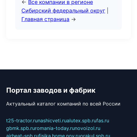
←
Все компании в регионе
Сибирский федеральный округ
|
Главная страница
→
Портал заводов и фабрик
Актуальный каталог компаний по всей России
t25-tractor.ru
nashicveti.ru
alutex.spb.ru
fas.ru
gbmk.spb.ru
romania-today.ru
novoizol.ru
airheat-spb.ru
fisika.home.nov.ru
orakul.spb.ru