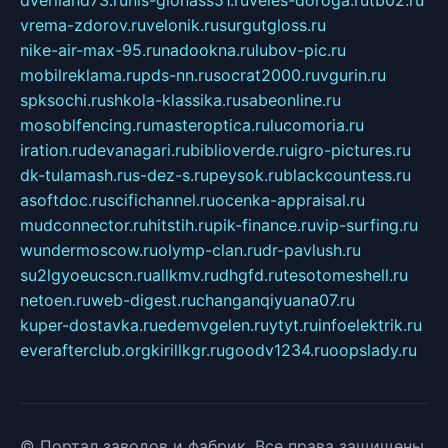
dveriland73.ru
nis-glonass51.ru
veles-doroga.ru
tb02.ru
vrema-zdorov.ru
velonik.ru
surgutgloss.ru
nike-air-max-95.ru
nadookna.ru
lubov-pic.ru
mobilreklama.ru
pds-nn.ru
socrat2000.ru
vgurin.ru
spksochi.ru
shkola-klassika.ru
sabeonline.ru
mosoblfencing.ru
masteroptica.ru
lucomoria.ru
iration.ru
devanagari.ru
biblioverde.ru
igro-pictures.ru
dk-tulamash.ru
s-dez-s.ru
peysok.ru
blackcountess.ru
asoftdoc.ru
scifichannel.ru
ocenka-appraisal.ru
mudconnector.ru
hitstih.ru
pik-finance.ru
vip-surfing.ru
wundermoscow.ru
olymp-clan.ru
dr-pavlush.ru
su2lgyoeucscn.ru
allkmv.ru
dhgfd.ru
tesotomeshell.ru
netoen.ru
web-digest.ru
changanqiyuana07.ru
kuper-dostavka.ru
edemvgelen.ru
ytyt.ru
infoelektrik.ru
everafterclub.org
kirillkgr.ru
goodv1234.ru
oopslady.ru
© Портал заводов и фабрик. Все права защищены.