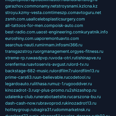
garazhov.com
monamy.net
stroysnami.kz
lcna.kz
stroyu.kz
my-vesta.com
timeszp.com
avtoguru.net
zsmh.com.ua
allcelebsplasticsurgery.com
all-tattoos-for-men.com
poisk-auto.com
best-radio.com.ua
ost-engineering.com
kuryatnik.info
euroshiny.com.ua
poremontuavto.com
searchus-nauti.ru
mirmam.info
smi366.ru
transgazstroy.ru
orgmanagement.org
yes-fitness.ru
xtreme-rp.ru
wasdpvp.ru
voda-otri.ru
tishinapve.ru
orenferma.ru
avtoservis-avgust.ru
lord-tv.ru
backstage-682-music.ru
lordfilm7.ru
lordfilm13.ru
prime-cars63.ru
un-believable.ru
codetool.ru
legardoauto.ru
lithasa.ru
muz-1.ru
gooddver.ru
kinozadrot-3.ru
qr-plus-promo.ru
2shizashop.ru
udalenka-club.ru
nerabotaetsite.ru
carszona-bu.ru
dash-cash-now.ru
bravoprod.ru
kinozadrot13.ru
hotteygroup.ru
bagira31.ru
dommarketnsk.ru