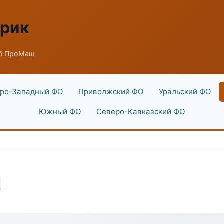
брик
аб ПроМаш
ро-Западный ФО
Приволжский ФО
Уральский ФО
Южный ФО
Северо-Кавказский ФО
ш