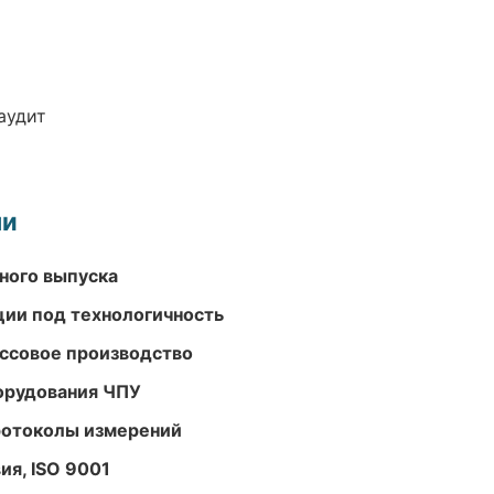
аудит
ми
ного выпуска
ции под технологичность
ассовое производство
орудования ЧПУ
ротоколы измерений
ия, ISO 9001