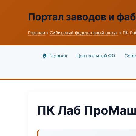
Портал заводов и фа
Главная
»
Сибирский федеральный округ
» ПК Л
🏠 Главная
Центральный ФО
Севе
ПК Лаб ПроМа