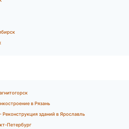
к
ибирск
к
агнитогорск
нкостроение в Рязань
 Реконструкция зданий в Ярославль
нкт-Петербург