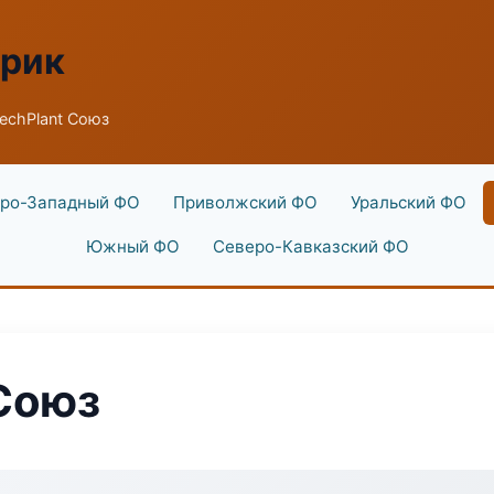
брик
echPlant Союз
ро-Западный ФО
Приволжский ФО
Уральский ФО
Южный ФО
Северо-Кавказский ФО
Союз