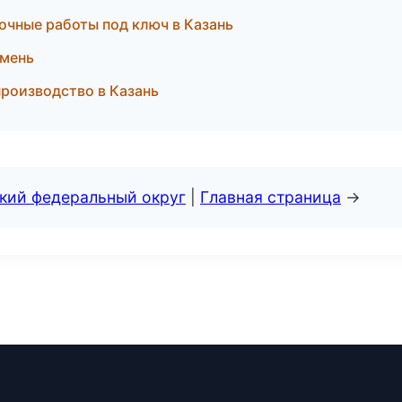
очные работы под ключ в Казань
юмень
роизводство в Казань
ский федеральный округ
|
Главная страница
→