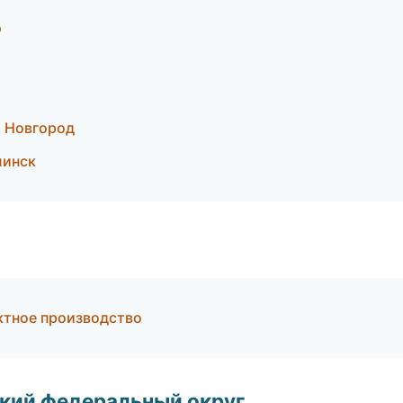
э
й Новгород
линск
ктное производство
ский федеральный округ