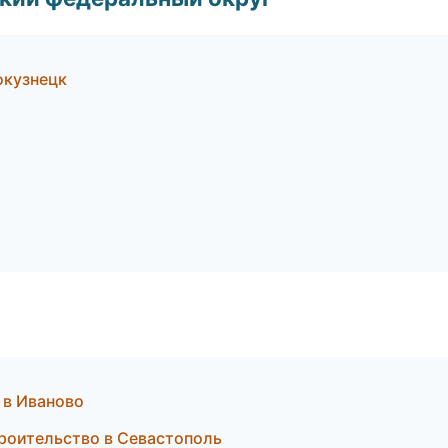
окузнецк
а в Иваново
троительство в Севастополь