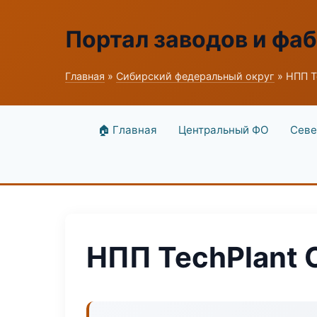
Портал заводов и фа
Главная
»
Сибирский федеральный округ
» НПП T
🏠 Главная
Центральный ФО
Севе
НПП TechPlant 