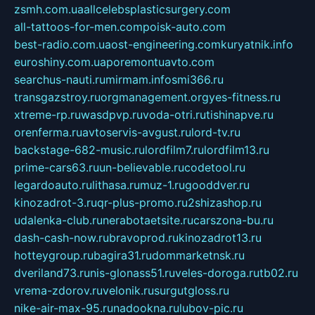
zsmh.com.ua
allcelebsplasticsurgery.com
all-tattoos-for-men.com
poisk-auto.com
best-radio.com.ua
ost-engineering.com
kuryatnik.info
euroshiny.com.ua
poremontuavto.com
searchus-nauti.ru
mirmam.info
smi366.ru
transgazstroy.ru
orgmanagement.org
yes-fitness.ru
xtreme-rp.ru
wasdpvp.ru
voda-otri.ru
tishinapve.ru
orenferma.ru
avtoservis-avgust.ru
lord-tv.ru
backstage-682-music.ru
lordfilm7.ru
lordfilm13.ru
prime-cars63.ru
un-believable.ru
codetool.ru
legardoauto.ru
lithasa.ru
muz-1.ru
gooddver.ru
kinozadrot-3.ru
qr-plus-promo.ru
2shizashop.ru
udalenka-club.ru
nerabotaetsite.ru
carszona-bu.ru
dash-cash-now.ru
bravoprod.ru
kinozadrot13.ru
hotteygroup.ru
bagira31.ru
dommarketnsk.ru
dveriland73.ru
nis-glonass51.ru
veles-doroga.ru
tb02.ru
vrema-zdorov.ru
velonik.ru
surgutgloss.ru
nike-air-max-95.ru
nadookna.ru
lubov-pic.ru