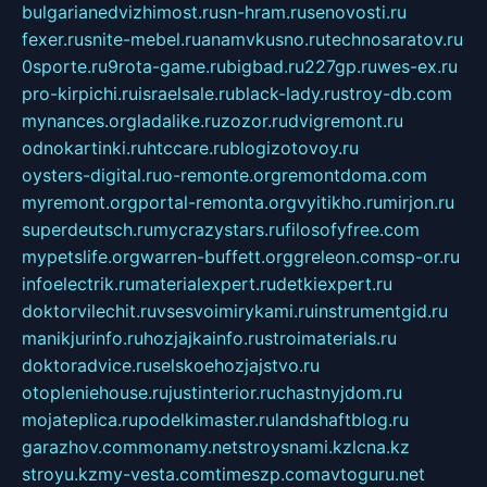
bulgarianedvizhimost.ru
sn-hram.ru
senovosti.ru
fexer.ru
snite-mebel.ru
anamvkusno.ru
technosaratov.ru
0sporte.ru
9rota-game.ru
bigbad.ru
227gp.ru
wes-ex.ru
pro-kirpichi.ru
israelsale.ru
black-lady.ru
stroy-db.com
mynances.org
ladalike.ru
zozor.ru
dvigremont.ru
odnokartinki.ru
htccare.ru
blogizotovoy.ru
oysters-digital.ru
o-remonte.org
remontdoma.com
myremont.org
portal-remonta.org
vyitikho.ru
mirjon.ru
superdeutsch.ru
mycrazystars.ru
filosofyfree.com
mypetslife.org
warren-buffett.org
greleon.com
sp-or.ru
infoelectrik.ru
materialexpert.ru
detkiexpert.ru
doktorvilechit.ru
vsesvoimirykami.ru
instrumentgid.ru
manikjurinfo.ru
hozjajkainfo.ru
stroimaterials.ru
doktoradvice.ru
selskoehozjajstvo.ru
otopleniehouse.ru
justinterior.ru
chastnyjdom.ru
mojateplica.ru
podelkimaster.ru
landshaftblog.ru
garazhov.com
monamy.net
stroysnami.kz
lcna.kz
stroyu.kz
my-vesta.com
timeszp.com
avtoguru.net