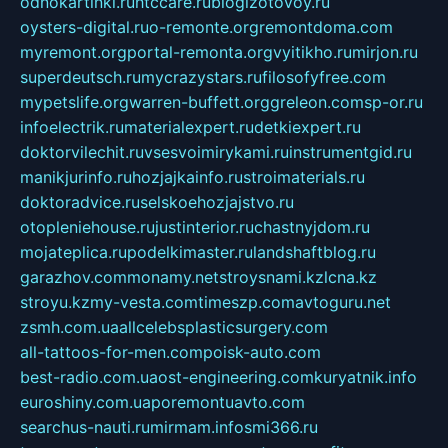
odnokartinki.ru
htccare.ru
blogizotovoy.ru
oysters-digital.ru
o-remonte.org
remontdoma.com
myremont.org
portal-remonta.org
vyitikho.ru
mirjon.ru
superdeutsch.ru
mycrazystars.ru
filosofyfree.com
mypetslife.org
warren-buffett.org
greleon.com
sp-or.ru
infoelectrik.ru
materialexpert.ru
detkiexpert.ru
doktorvilechit.ru
vsesvoimirykami.ru
instrumentgid.ru
manikjurinfo.ru
hozjajkainfo.ru
stroimaterials.ru
doktoradvice.ru
selskoehozjajstvo.ru
otopleniehouse.ru
justinterior.ru
chastnyjdom.ru
mojateplica.ru
podelkimaster.ru
landshaftblog.ru
garazhov.com
monamy.net
stroysnami.kz
lcna.kz
stroyu.kz
my-vesta.com
timeszp.com
avtoguru.net
zsmh.com.ua
allcelebsplasticsurgery.com
all-tattoos-for-men.com
poisk-auto.com
best-radio.com.ua
ost-engineering.com
kuryatnik.info
euroshiny.com.ua
poremontuavto.com
searchus-nauti.ru
mirmam.info
smi366.ru