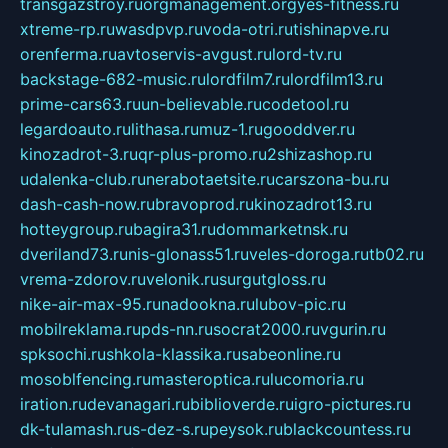
transgazstroy.ru
orgmanagement.org
yes-fitness.ru
xtreme-rp.ru
wasdpvp.ru
voda-otri.ru
tishinapve.ru
orenferma.ru
avtoservis-avgust.ru
lord-tv.ru
backstage-682-music.ru
lordfilm7.ru
lordfilm13.ru
prime-cars63.ru
un-believable.ru
codetool.ru
legardoauto.ru
lithasa.ru
muz-1.ru
gooddver.ru
kinozadrot-3.ru
qr-plus-promo.ru
2shizashop.ru
udalenka-club.ru
nerabotaetsite.ru
carszona-bu.ru
dash-cash-now.ru
bravoprod.ru
kinozadrot13.ru
hotteygroup.ru
bagira31.ru
dommarketnsk.ru
dveriland73.ru
nis-glonass51.ru
veles-doroga.ru
tb02.ru
vrema-zdorov.ru
velonik.ru
surgutgloss.ru
nike-air-max-95.ru
nadookna.ru
lubov-pic.ru
mobilreklama.ru
pds-nn.ru
socrat2000.ru
vgurin.ru
spksochi.ru
shkola-klassika.ru
sabeonline.ru
mosoblfencing.ru
masteroptica.ru
lucomoria.ru
iration.ru
devanagari.ru
biblioverde.ru
igro-pictures.ru
dk-tulamash.ru
s-dez-s.ru
peysok.ru
blackcountess.ru