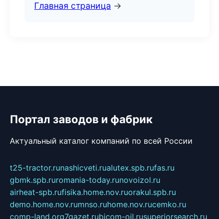
Главная страница
→
Портал заводов и фабрик
Актуальный каталог компаний по всей России
t25-tractor.ru
nashicveti.ru
alutex.spb.ru
fas.ru
gbmk.spb.ru
romania-today.ru
novoizol.ru
airheat-spb.ru
fisika.home.nov.ru
orakul.spb.ru
demo.home.nov.ru
mnso.ru
home.nov.ru
cemko.ru
comp-land.org
7gazet.ru
bicom-oil.ru
superiorsearch.ru