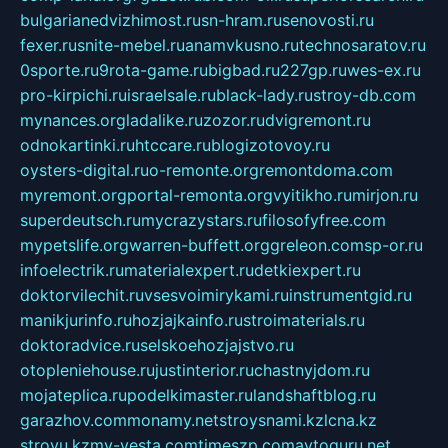
bulgarianedvizhimost.ru
sn-hram.ru
senovosti.ru
fexer.ru
snite-mebel.ru
anamvkusno.ru
technosaratov.ru
0sporte.ru
9rota-game.ru
bigbad.ru
227gp.ru
wes-ex.ru
pro-kirpichi.ru
israelsale.ru
black-lady.ru
stroy-db.com
mynances.org
ladalike.ru
zozor.ru
dvigremont.ru
odnokartinki.ru
htccare.ru
blogizotovoy.ru
oysters-digital.ru
o-remonte.org
remontdoma.com
myremont.org
portal-remonta.org
vyitikho.ru
mirjon.ru
superdeutsch.ru
mycrazystars.ru
filosofyfree.com
mypetslife.org
warren-buffett.org
greleon.com
sp-or.ru
infoelectrik.ru
materialexpert.ru
detkiexpert.ru
doktorvilechit.ru
vsesvoimirykami.ru
instrumentgid.ru
manikjurinfo.ru
hozjajkainfo.ru
stroimaterials.ru
doktoradvice.ru
selskoehozjajstvo.ru
otopleniehouse.ru
justinterior.ru
chastnyjdom.ru
mojateplica.ru
podelkimaster.ru
landshaftblog.ru
garazhov.com
monamy.net
stroysnami.kz
lcna.kz
stroyu.kz
my-vesta.com
timeszp.com
avtoguru.net