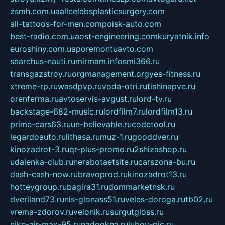
zsmh.com.ua
allcelebsplasticsurgery.com
all-tattoos-for-men.com
poisk-auto.com
best-radio.com.ua
ost-engineering.com
kuryatnik.info
euroshiny.com.ua
poremontuavto.com
searchus-nauti.ru
mirmam.info
smi366.ru
transgazstroy.ru
orgmanagement.org
yes-fitness.ru
xtreme-rp.ru
wasdpvp.ru
voda-otri.ru
tishinapve.ru
orenferma.ru
avtoservis-avgust.ru
lord-tv.ru
backstage-682-music.ru
lordfilm7.ru
lordfilm13.ru
prime-cars63.ru
un-believable.ru
codetool.ru
legardoauto.ru
lithasa.ru
muz-1.ru
gooddver.ru
kinozadrot-3.ru
qr-plus-promo.ru
2shizashop.ru
udalenka-club.ru
nerabotaetsite.ru
carszona-bu.ru
dash-cash-now.ru
bravoprod.ru
kinozadrot13.ru
hotteygroup.ru
bagira31.ru
dommarketnsk.ru
dveriland73.ru
nis-glonass51.ru
veles-doroga.ru
tb02.ru
vrema-zdorov.ru
velonik.ru
surgutgloss.ru
nike-air-max-95.ru
nadookna.ru
lubov-pic.ru