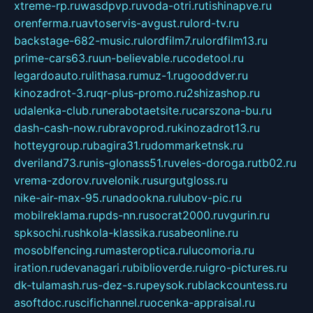
xtreme-rp.ru
wasdpvp.ru
voda-otri.ru
tishinapve.ru
orenferma.ru
avtoservis-avgust.ru
lord-tv.ru
backstage-682-music.ru
lordfilm7.ru
lordfilm13.ru
prime-cars63.ru
un-believable.ru
codetool.ru
legardoauto.ru
lithasa.ru
muz-1.ru
gooddver.ru
kinozadrot-3.ru
qr-plus-promo.ru
2shizashop.ru
udalenka-club.ru
nerabotaetsite.ru
carszona-bu.ru
dash-cash-now.ru
bravoprod.ru
kinozadrot13.ru
hotteygroup.ru
bagira31.ru
dommarketnsk.ru
dveriland73.ru
nis-glonass51.ru
veles-doroga.ru
tb02.ru
vrema-zdorov.ru
velonik.ru
surgutgloss.ru
nike-air-max-95.ru
nadookna.ru
lubov-pic.ru
mobilreklama.ru
pds-nn.ru
socrat2000.ru
vgurin.ru
spksochi.ru
shkola-klassika.ru
sabeonline.ru
mosoblfencing.ru
masteroptica.ru
lucomoria.ru
iration.ru
devanagari.ru
biblioverde.ru
igro-pictures.ru
dk-tulamash.ru
s-dez-s.ru
peysok.ru
blackcountess.ru
asoftdoc.ru
scifichannel.ru
ocenka-appraisal.ru