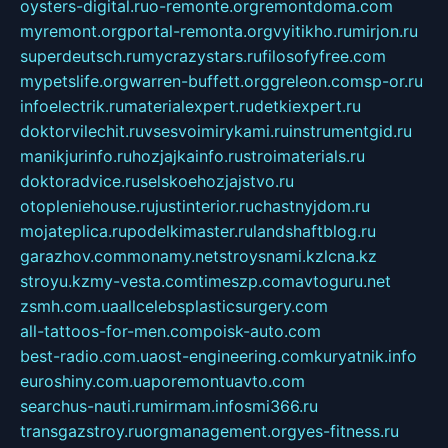
oysters-digital.ru
o-remonte.org
remontdoma.com
myremont.org
portal-remonta.org
vyitikho.ru
mirjon.ru
superdeutsch.ru
mycrazystars.ru
filosofyfree.com
mypetslife.org
warren-buffett.org
greleon.com
sp-or.ru
infoelectrik.ru
materialexpert.ru
detkiexpert.ru
doktorvilechit.ru
vsesvoimirykami.ru
instrumentgid.ru
manikjurinfo.ru
hozjajkainfo.ru
stroimaterials.ru
doktoradvice.ru
selskoehozjajstvo.ru
otopleniehouse.ru
justinterior.ru
chastnyjdom.ru
mojateplica.ru
podelkimaster.ru
landshaftblog.ru
garazhov.com
monamy.net
stroysnami.kz
lcna.kz
stroyu.kz
my-vesta.com
timeszp.com
avtoguru.net
zsmh.com.ua
allcelebsplasticsurgery.com
all-tattoos-for-men.com
poisk-auto.com
best-radio.com.ua
ost-engineering.com
kuryatnik.info
euroshiny.com.ua
poremontuavto.com
searchus-nauti.ru
mirmam.info
smi366.ru
transgazstroy.ru
orgmanagement.org
yes-fitness.ru