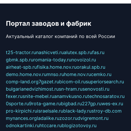
Портал заводов и фабрик
Актуальный каталог компаний по всей России
t25-tractor.ru
nashicveti.ru
alutex.spb.ru
fas.ru
gbmk.spb.ru
romania-today.ru
novoizol.ru
airheat-spb.ru
fisika.home.nov.ru
orakul.spb.ru
demo.home.nov.ru
mnso.ru
home.nov.ru
cemko.ru
comp-land.org
7gazet.ru
bicom-oil.ru
superiorsearch.ru
bulgarianedvizhimost.ru
sn-hram.ru
senovosti.ru
fexer.ru
snite-mebel.ru
anamvkusno.ru
technosaratov.ru
0sporte.ru
9rota-game.ru
bigbad.ru
227gp.ru
wes-ex.ru
pro-kirpichi.ru
israelsale.ru
black-lady.ru
stroy-db.com
mynances.org
ladalike.ru
zozor.ru
dvigremont.ru
odnokartinki.ru
htccare.ru
blogizotovoy.ru