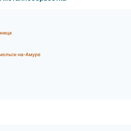
знецк
омольск-на-Амуре