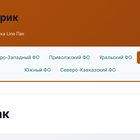
брик
ка Line Пак
ро-Западный ФО
Приволжский ФО
Уральский ФО
Южный ФО
Северо-Кавказский ФО
ак