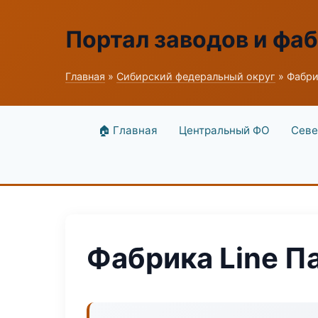
Портал заводов и фа
Главная
»
Сибирский федеральный округ
» Фабри
🏠 Главная
Центральный ФО
Севе
Фабрика Line П