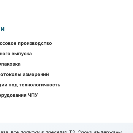
ми
ассовое производство
ного выпуска
упаковка
ротоколы измерений
ции под технологичность
орудования ЧПУ
аза, все допуски в пределах ТЗ. Сроки выдержаны.