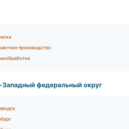
раска
рактное производство
рмообработка
о-Западный федеральный округ
аводск
рбург