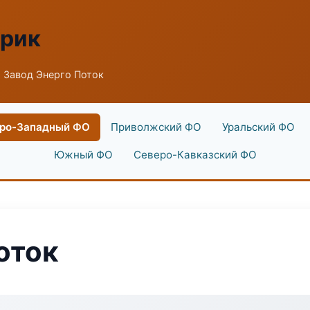
брик
 Завод Энерго Поток
ро-Западный ФО
Приволжский ФО
Уральский ФО
Южный ФО
Северо-Кавказский ФО
оток