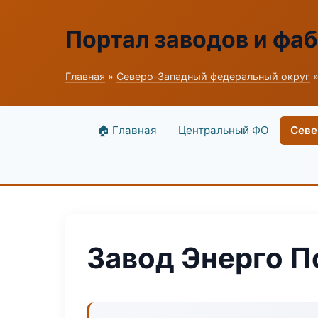
Портал заводов и фа
Главная
»
Северо-Западный федеральный округ
»
🏠 Главная
Центральный ФО
Севе
Завод Энерго П