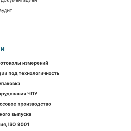
е документацией
аудит
ми
ротоколы измерений
ции под технологичность
упаковка
орудования ЧПУ
ассовое производство
ного выпуска
ия, ISO 9001