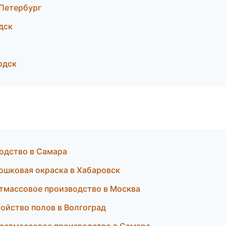
Петербург
дск
одск
водство в Самара
ошковая окраска в Хабаровск
стмассовое производство в Москва
ойство полов в Волгоград