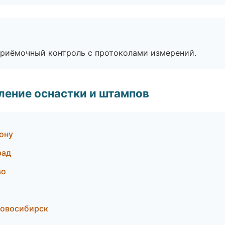
приёмочный контроль с протоколами измерений.
ление оснастки и штампов
ону
рад
во
Новосибирск