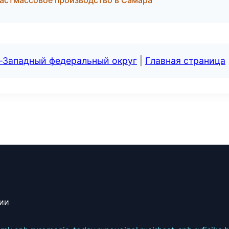
астмассовое производство в Самара
о-Западный федеральный округ
|
Главная страница
сии