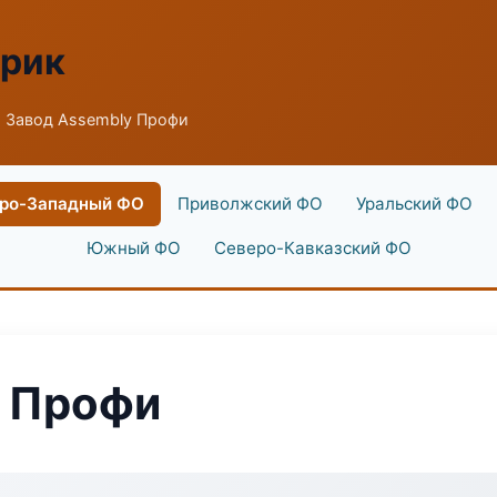
брик
 Завод Assembly Профи
ро-Западный ФО
Приволжский ФО
Уральский ФО
Южный ФО
Северо-Кавказский ФО
y Профи