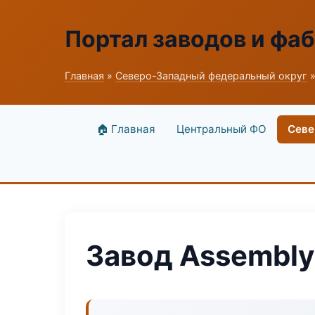
Портал заводов и фа
Главная
»
Северо-Западный федеральный округ
»
🏠 Главная
Центральный ФО
Севе
Завод Assembl