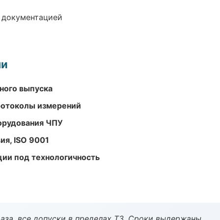
е документацией
ми
ного выпуска
ротоколы измерений
орудования ЧПУ
ия, ISO 9001
ции под технологичность
аза, все допуски в пределах ТЗ. Сроки выдержаны.