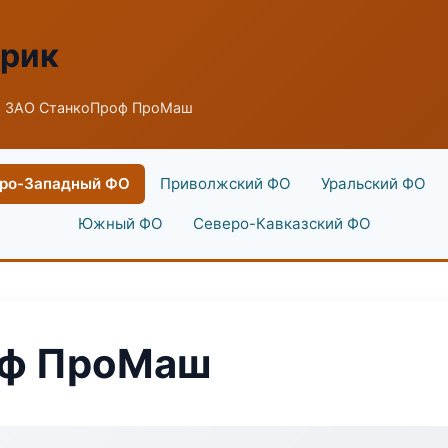
брик
 ЗАО СтанкоПроф ПроМаш
ро-Западный ФО
Приволжский ФО
Уральский ФО
Южный ФО
Северо-Кавказский ФО
оф ПроМаш