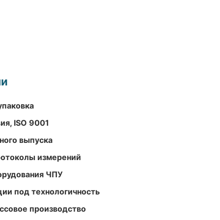
ми
упаковка
ия, ISO 9001
ного выпуска
ротоколы измерений
орудования ЧПУ
ции под технологичность
ассовое производство