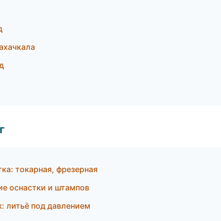
д
ахачкала
д
г
ка: токарная, фрезерная
ие оснастки и штампов
: литьё под давлением