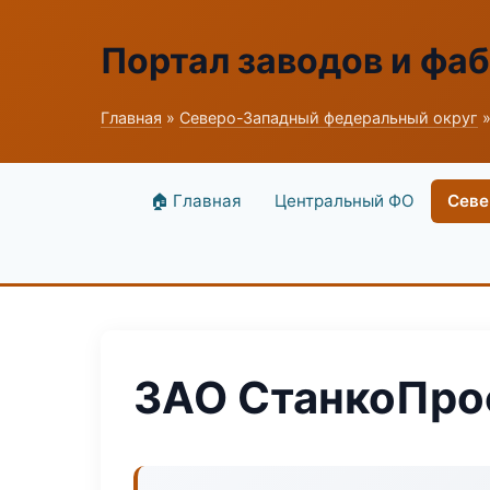
Портал заводов и фа
Главная
»
Северо-Западный федеральный округ
»
🏠 Главная
Центральный ФО
Севе
ЗАО СтанкоПр