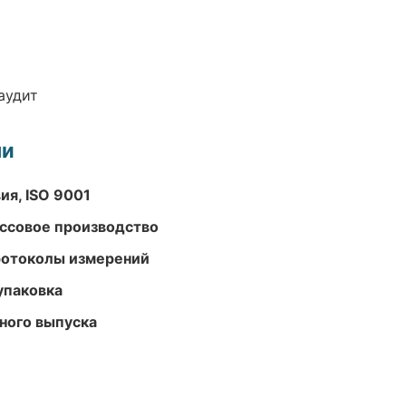
аудит
ми
ия, ISO 9001
ассовое производство
ротоколы измерений
упаковка
ного выпуска