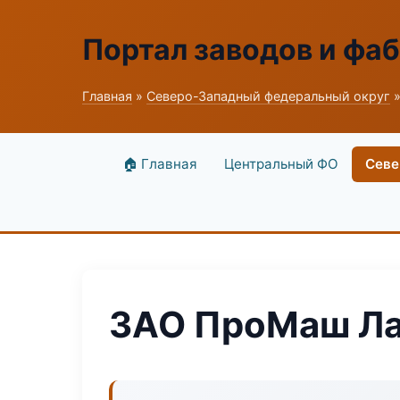
Портал заводов и фа
Главная
»
Северо-Западный федеральный округ
»
🏠 Главная
Центральный ФО
Севе
ЗАО ПроМаш Л