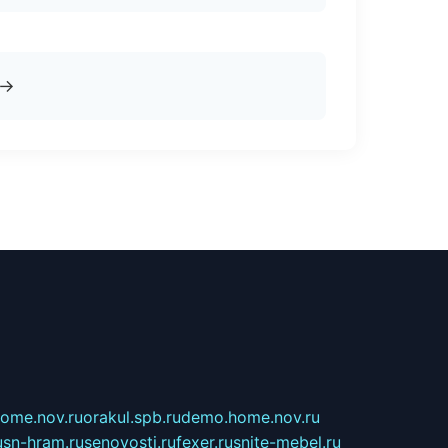
→
home.nov.ru
orakul.spb.ru
demo.home.nov.ru
u
sn-hram.ru
senovosti.ru
fexer.ru
snite-mebel.ru