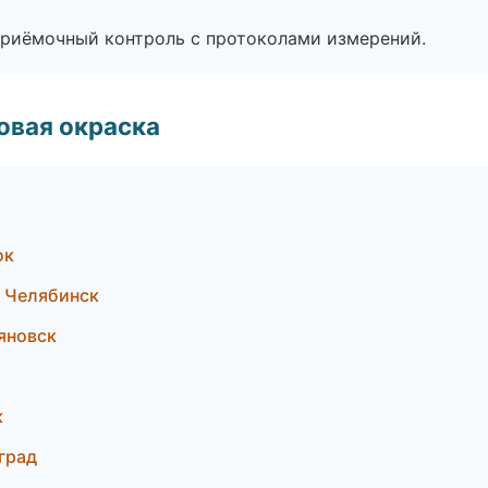
приёмочный контроль с протоколами измерений.
овая окраска
ок
— Челябинск
яновск
к
град