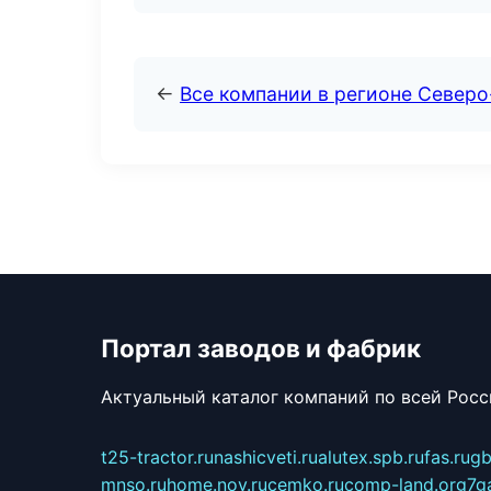
←
Все компании в регионе Север
Портал заводов и фабрик
Актуальный каталог компаний по всей Рос
t25-tractor.ru
nashicveti.ru
alutex.spb.ru
fas.ru
gb
mnso.ru
home.nov.ru
cemko.ru
comp-land.org
7g