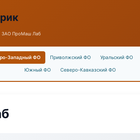
брик
 ЗАО ПроМаш Лаб
ро-Западный ФО
Приволжский ФО
Уральский ФО
Южный ФО
Северо-Кавказский ФО
аб