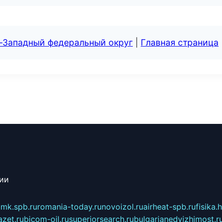
о-Западный федеральный округ
|
Главная страница
сии
mk.spb.ru
romania-today.ru
novoizol.ru
airheat-spb.ru
fisika.
azet.ru
bicom-oil.ru
superiorsearch.ru
bulgarianedvizhimost.r