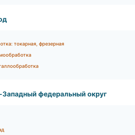
од
отка: токарная, фрезерная
рмообработка
еталлообработка
о-Западный федеральный округ
ад