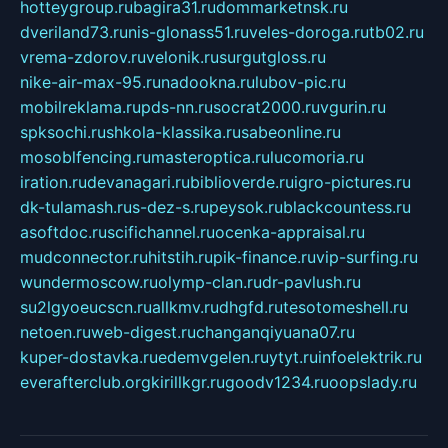
hotteygroup.ru
bagira31.ru
dommarketnsk.ru
dveriland73.ru
nis-glonass51.ru
veles-doroga.ru
tb02.ru
vrema-zdorov.ru
velonik.ru
surgutgloss.ru
nike-air-max-95.ru
nadookna.ru
lubov-pic.ru
mobilreklama.ru
pds-nn.ru
socrat2000.ru
vgurin.ru
spksochi.ru
shkola-klassika.ru
sabeonline.ru
mosoblfencing.ru
masteroptica.ru
lucomoria.ru
iration.ru
devanagari.ru
biblioverde.ru
igro-pictures.ru
dk-tulamash.ru
s-dez-s.ru
peysok.ru
blackcountess.ru
asoftdoc.ru
scifichannel.ru
ocenka-appraisal.ru
mudconnector.ru
hitstih.ru
pik-finance.ru
vip-surfing.ru
wundermoscow.ru
olymp-clan.ru
dr-pavlush.ru
su2lgyoeucscn.ru
allkmv.ru
dhgfd.ru
tesotomeshell.ru
netoen.ru
web-digest.ru
changanqiyuana07.ru
kuper-dostavka.ru
edemvgelen.ru
ytyt.ru
infoelektrik.ru
everafterclub.org
kirillkgr.ru
goodv1234.ru
oopslady.ru