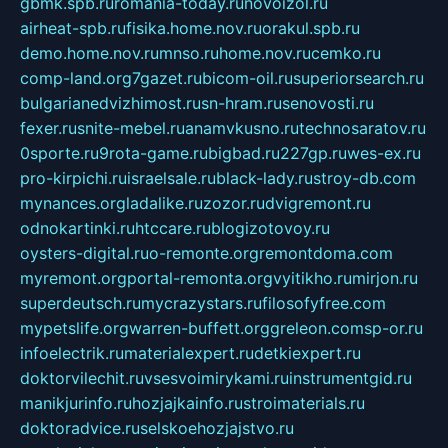
gbmk.spb.ru
romania-today.ru
novoizol.ru
airheat-spb.ru
fisika.home.nov.ru
orakul.spb.ru
demo.home.nov.ru
mnso.ru
home.nov.ru
cemko.ru
comp-land.org
7gazet.ru
bicom-oil.ru
superiorsearch.ru
bulgarianedvizhimost.ru
sn-hram.ru
senovosti.ru
fexer.ru
snite-mebel.ru
anamvkusno.ru
technosaratov.ru
0sporte.ru
9rota-game.ru
bigbad.ru
227gp.ru
wes-ex.ru
pro-kirpichi.ru
israelsale.ru
black-lady.ru
stroy-db.com
mynances.org
ladalike.ru
zozor.ru
dvigremont.ru
odnokartinki.ru
htccare.ru
blogizotovoy.ru
oysters-digital.ru
o-remonte.org
remontdoma.com
myremont.org
portal-remonta.org
vyitikho.ru
mirjon.ru
superdeutsch.ru
mycrazystars.ru
filosofyfree.com
mypetslife.org
warren-buffett.org
greleon.com
sp-or.ru
infoelectrik.ru
materialexpert.ru
detkiexpert.ru
doktorvilechit.ru
vsesvoimirykami.ru
instrumentgid.ru
manikjurinfo.ru
hozjajkainfo.ru
stroimaterials.ru
doktoradvice.ru
selskoehozjajstvo.ru