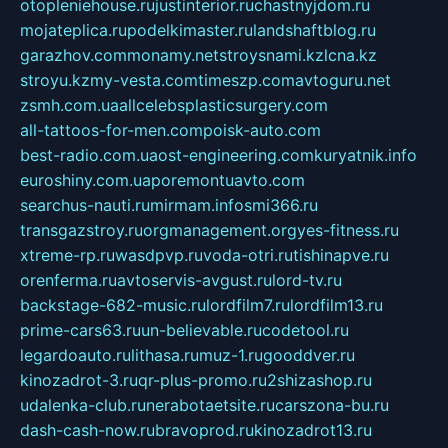
otopleniehouse.ru
justinterior.ru
chastnyjdom.ru
mojateplica.ru
podelkimaster.ru
landshaftblog.ru
garazhov.com
monamy.net
stroysnami.kz
lcna.kz
stroyu.kz
my-vesta.com
timeszp.com
avtoguru.net
zsmh.com.ua
allcelebsplasticsurgery.com
all-tattoos-for-men.com
poisk-auto.com
best-radio.com.ua
ost-engineering.com
kuryatnik.info
euroshiny.com.ua
poremontuavto.com
searchus-nauti.ru
mirmam.info
smi366.ru
transgazstroy.ru
orgmanagement.org
yes-fitness.ru
xtreme-rp.ru
wasdpvp.ru
voda-otri.ru
tishinapve.ru
orenferma.ru
avtoservis-avgust.ru
lord-tv.ru
backstage-682-music.ru
lordfilm7.ru
lordfilm13.ru
prime-cars63.ru
un-believable.ru
codetool.ru
legardoauto.ru
lithasa.ru
muz-1.ru
gooddver.ru
kinozadrot-3.ru
qr-plus-promo.ru
2shizashop.ru
udalenka-club.ru
nerabotaetsite.ru
carszona-bu.ru
dash-cash-now.ru
bravoprod.ru
kinozadrot13.ru