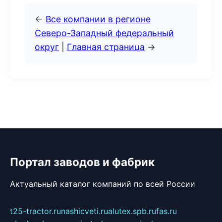
←
Все компании в регионе
Северо-Западный федеральный
округ
|
Главная страница
→
Портал заводов и фабрик
Актуальный каталог компаний по всей России
t25-tractor.ru
nashicveti.ru
alutex.spb.ru
fas.ru