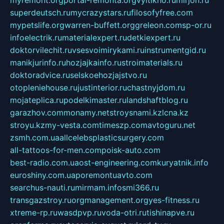
myremont.org
portal-remonta.org
vyitikho.ru
mirjon.ru
superdeutsch.ru
mycrazystars.ru
filosofyfree.com
mypetslife.org
warren-buffett.org
greleon.com
sp-or.ru
infoelectrik.ru
materialexpert.ru
detkiexpert.ru
doktorvilechit.ru
vsesvoimirykami.ru
instrumentgid.ru
manikjurinfo.ru
hozjajkainfo.ru
stroimaterials.ru
doktoradvice.ru
selskoehozjajstvo.ru
otopleniehouse.ru
justinterior.ru
chastnyjdom.ru
mojateplica.ru
podelkimaster.ru
landshaftblog.ru
garazhov.com
monamy.net
stroysnami.kz
lcna.kz
stroyu.kz
my-vesta.com
timeszp.com
avtoguru.net
zsmh.com.ua
allcelebsplasticsurgery.com
all-tattoos-for-men.com
poisk-auto.com
best-radio.com.ua
ost-engineering.com
kuryatnik.info
euroshiny.com.ua
poremontuavto.com
searchus-nauti.ru
mirmam.info
smi366.ru
transgazstroy.ru
orgmanagement.org
yes-fitness.ru
xtreme-rp.ru
wasdpvp.ru
voda-otri.ru
tishinapve.ru