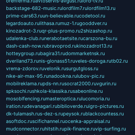
orenferma.ru
avtoservis-avgust.ru
lord-tv.ru
backstage-682-music.ru
lordfilm7.ru
lordfilm13.ru
prime-cars63.ru
un-believable.ru
codetool.ru
legardoauto.ru
lithasa.ru
muz-1.ru
gooddver.ru
kinozadrot-3.ru
qr-plus-promo.ru
2shizashop.ru
udalenka-club.ru
nerabotaetsite.ru
carszona-bu.ru
dash-cash-now.ru
bravoprod.ru
kinozadrot13.ru
hotteygroup.ru
bagira31.ru
dommarketnsk.ru
dveriland73.ru
nis-glonass51.ru
veles-doroga.ru
tb02.ru
vrema-zdorov.ru
velonik.ru
surgutgloss.ru
nike-air-max-95.ru
nadookna.ru
lubov-pic.ru
mobilreklama.ru
pds-nn.ru
socrat2000.ru
vgurin.ru
spksochi.ru
shkola-klassika.ru
sabeonline.ru
mosoblfencing.ru
masteroptica.ru
lucomoria.ru
iration.ru
devanagari.ru
biblioverde.ru
igro-pictures.ru
dk-tulamash.ru
s-dez-s.ru
peysok.ru
blackcountess.ru
asoftdoc.ru
scifichannel.ru
ocenka-appraisal.ru
mudconnector.ru
hitstih.ru
pik-finance.ru
vip-surfing.ru