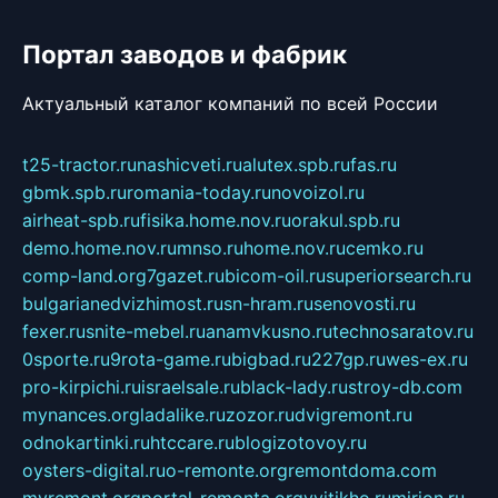
Портал заводов и фабрик
Актуальный каталог компаний по всей России
t25-tractor.ru
nashicveti.ru
alutex.spb.ru
fas.ru
gbmk.spb.ru
romania-today.ru
novoizol.ru
airheat-spb.ru
fisika.home.nov.ru
orakul.spb.ru
demo.home.nov.ru
mnso.ru
home.nov.ru
cemko.ru
comp-land.org
7gazet.ru
bicom-oil.ru
superiorsearch.ru
bulgarianedvizhimost.ru
sn-hram.ru
senovosti.ru
fexer.ru
snite-mebel.ru
anamvkusno.ru
technosaratov.ru
0sporte.ru
9rota-game.ru
bigbad.ru
227gp.ru
wes-ex.ru
pro-kirpichi.ru
israelsale.ru
black-lady.ru
stroy-db.com
mynances.org
ladalike.ru
zozor.ru
dvigremont.ru
odnokartinki.ru
htccare.ru
blogizotovoy.ru
oysters-digital.ru
o-remonte.org
remontdoma.com