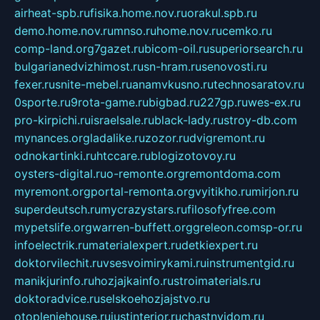
airheat-spb.ru
fisika.home.nov.ru
orakul.spb.ru
demo.home.nov.ru
mnso.ru
home.nov.ru
cemko.ru
comp-land.org
7gazet.ru
bicom-oil.ru
superiorsearch.ru
bulgarianedvizhimost.ru
sn-hram.ru
senovosti.ru
fexer.ru
snite-mebel.ru
anamvkusno.ru
technosaratov.ru
0sporte.ru
9rota-game.ru
bigbad.ru
227gp.ru
wes-ex.ru
pro-kirpichi.ru
israelsale.ru
black-lady.ru
stroy-db.com
mynances.org
ladalike.ru
zozor.ru
dvigremont.ru
odnokartinki.ru
htccare.ru
blogizotovoy.ru
oysters-digital.ru
o-remonte.org
remontdoma.com
myremont.org
portal-remonta.org
vyitikho.ru
mirjon.ru
superdeutsch.ru
mycrazystars.ru
filosofyfree.com
mypetslife.org
warren-buffett.org
greleon.com
sp-or.ru
infoelectrik.ru
materialexpert.ru
detkiexpert.ru
doktorvilechit.ru
vsesvoimirykami.ru
instrumentgid.ru
manikjurinfo.ru
hozjajkainfo.ru
stroimaterials.ru
doktoradvice.ru
selskoehozjajstvo.ru
otopleniehouse.ru
justinterior.ru
chastnyjdom.ru