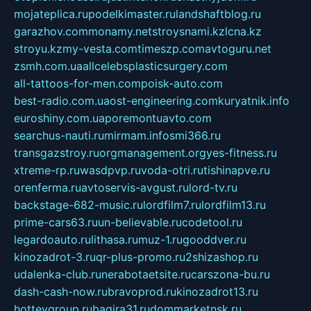
mojateplica.ru
podelkimaster.ru
landshaftblog.ru
garazhov.com
monamy.net
stroysnami.kz
lcna.kz
stroyu.kz
my-vesta.com
timeszp.com
avtoguru.net
zsmh.com.ua
allcelebsplasticsurgery.com
all-tattoos-for-men.com
poisk-auto.com
best-radio.com.ua
ost-engineering.com
kuryatnik.info
euroshiny.com.ua
poremontuavto.com
searchus-nauti.ru
mirmam.info
smi366.ru
transgazstroy.ru
orgmanagement.org
yes-fitness.ru
xtreme-rp.ru
wasdpvp.ru
voda-otri.ru
tishinapve.ru
orenferma.ru
avtoservis-avgust.ru
lord-tv.ru
backstage-682-music.ru
lordfilm7.ru
lordfilm13.ru
prime-cars63.ru
un-believable.ru
codetool.ru
legardoauto.ru
lithasa.ru
muz-1.ru
gooddver.ru
kinozadrot-3.ru
qr-plus-promo.ru
2shizashop.ru
udalenka-club.ru
nerabotaetsite.ru
carszona-bu.ru
dash-cash-now.ru
bravoprod.ru
kinozadrot13.ru
hotteygroup.ru
bagira31.ru
dommarketnsk.ru