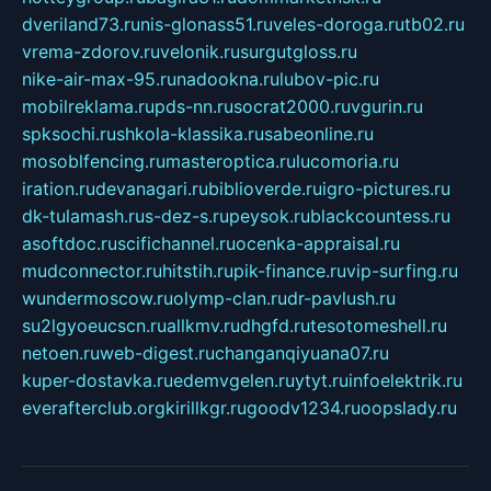
dveriland73.ru
nis-glonass51.ru
veles-doroga.ru
tb02.ru
vrema-zdorov.ru
velonik.ru
surgutgloss.ru
nike-air-max-95.ru
nadookna.ru
lubov-pic.ru
mobilreklama.ru
pds-nn.ru
socrat2000.ru
vgurin.ru
spksochi.ru
shkola-klassika.ru
sabeonline.ru
mosoblfencing.ru
masteroptica.ru
lucomoria.ru
iration.ru
devanagari.ru
biblioverde.ru
igro-pictures.ru
dk-tulamash.ru
s-dez-s.ru
peysok.ru
blackcountess.ru
asoftdoc.ru
scifichannel.ru
ocenka-appraisal.ru
mudconnector.ru
hitstih.ru
pik-finance.ru
vip-surfing.ru
wundermoscow.ru
olymp-clan.ru
dr-pavlush.ru
su2lgyoeucscn.ru
allkmv.ru
dhgfd.ru
tesotomeshell.ru
netoen.ru
web-digest.ru
changanqiyuana07.ru
kuper-dostavka.ru
edemvgelen.ru
ytyt.ru
infoelektrik.ru
everafterclub.org
kirillkgr.ru
goodv1234.ru
oopslady.ru