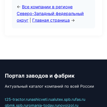
←
Все компании в регионе
Северо-Западный федеральный
округ
|
Главная страница
→
Портал заводов и фабрик
Актуальный каталог компаний по всей России
t25-tractor.ru
nashicveti.ru
alutex.spb.ru
fas.ru
gbmk.spb.ru
romania-today.ru
novoizol.ru