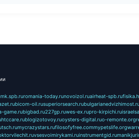
сии
mk.spb.ru
romania-today.ru
novoizol.ru
airheat-spb.ru
fisika.
azet.ru
bicom-oil.ru
superiorsearch.ru
bulgarianedvizhimost.r
a-game.ru
bigbad.ru
227gp.ru
wes-ex.ru
pro-kirpichi.ru
israelsa
u
htccare.ru
blogizotovoy.ru
oysters-digital.ru
o-remonte.org
r
tsch.ru
mycrazystars.ru
filosofyfree.com
mypetslife.org
warr
ktorvilechit.ru
vsesvoimirykami.ru
instrumentgid.ru
manikjuri