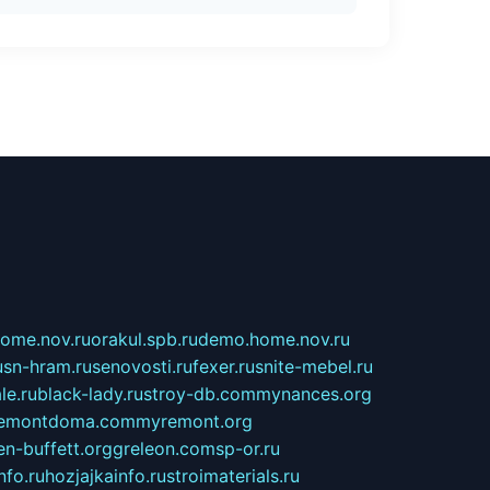
home.nov.ru
orakul.spb.ru
demo.home.nov.ru
u
sn-hram.ru
senovosti.ru
fexer.ru
snite-mebel.ru
le.ru
black-lady.ru
stroy-db.com
mynances.org
emontdoma.com
myremont.org
en-buffett.org
greleon.com
sp-or.ru
nfo.ru
hozjajkainfo.ru
stroimaterials.ru