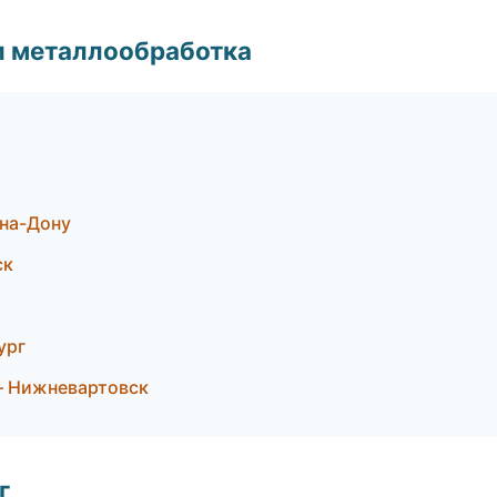
и металлообработка
на-Дону
ск
ург
— Нижневартовск
г