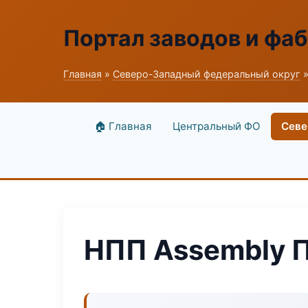
Портал заводов и фа
Главная
»
Северо-Западный федеральный округ
»
🏠 Главная
Центральный ФО
Севе
НПП Assembly 