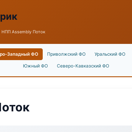
брик
 НПП Assembly Поток
ро-Западный ФО
Приволжский ФО
Уральский ФО
Южный ФО
Северо-Кавказский ФО
Поток