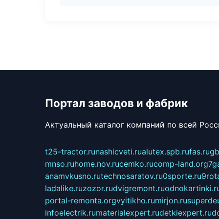
Портал заводов и фабрик
Актуальный каталог компаний по всей Рос
t25-tractor.ru
nashicveti.ru
alutex.spb.ru
fas.ru
gb
mnso.ru
home.nov.ru
cemko.ru
comp-land.org
7g
anamvkusno.ru
technosaratov.ru
0sporte.ru
9rot
ladalike.ru
zozor.ru
dvigremont.ru
odnokartinki.r
portal-remonta.org
vyitikho.ru
mirjon.ru
superdeu
infoelectrik.ru
materialexpert.ru
detkiexpert.ru
do