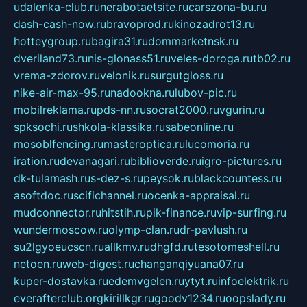
udalenka-club.ru
nerabotaetsite.ru
carszona-bu.ru
dash-cash-now.ru
bravoprod.ru
kinozadrot13.ru
hotteygroup.ru
bagira31.ru
dommarketnsk.ru
dveriland73.ru
nis-glonass51.ru
veles-doroga.ru
tb02.ru
vrema-zdorov.ru
velonik.ru
surgutgloss.ru
nike-air-max-95.ru
nadookna.ru
lubov-pic.ru
mobilreklama.ru
pds-nn.ru
socrat2000.ru
vgurin.ru
spksochi.ru
shkola-klassika.ru
sabeonline.ru
mosoblfencing.ru
masteroptica.ru
lucomoria.ru
iration.ru
devanagari.ru
biblioverde.ru
igro-pictures.ru
dk-tulamash.ru
s-dez-s.ru
peysok.ru
blackcountess.ru
asoftdoc.ru
scifichannel.ru
ocenka-appraisal.ru
mudconnector.ru
hitstih.ru
pik-finance.ru
vip-surfing.ru
wundermoscow.ru
olymp-clan.ru
dr-pavlush.ru
su2lgyoeucscn.ru
allkmv.ru
dhgfd.ru
tesotomeshell.ru
netoen.ru
web-digest.ru
changanqiyuana07.ru
kuper-dostavka.ru
edemvgelen.ru
ytyt.ru
infoelektrik.ru
everafterclub.org
kirillkgr.ru
goodv1234.ru
oopslady.ru