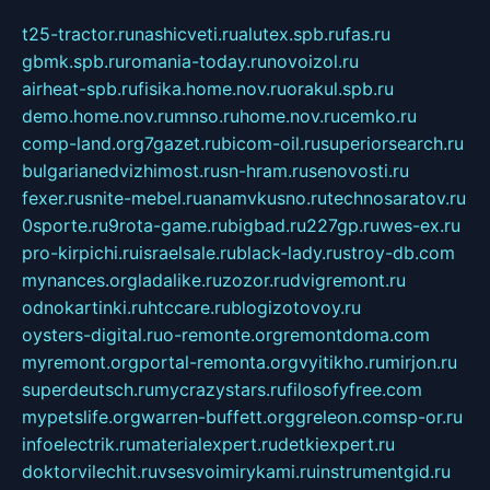
t25-tractor.ru
nashicveti.ru
alutex.spb.ru
fas.ru
gbmk.spb.ru
romania-today.ru
novoizol.ru
airheat-spb.ru
fisika.home.nov.ru
orakul.spb.ru
demo.home.nov.ru
mnso.ru
home.nov.ru
cemko.ru
comp-land.org
7gazet.ru
bicom-oil.ru
superiorsearch.ru
bulgarianedvizhimost.ru
sn-hram.ru
senovosti.ru
fexer.ru
snite-mebel.ru
anamvkusno.ru
technosaratov.ru
0sporte.ru
9rota-game.ru
bigbad.ru
227gp.ru
wes-ex.ru
pro-kirpichi.ru
israelsale.ru
black-lady.ru
stroy-db.com
mynances.org
ladalike.ru
zozor.ru
dvigremont.ru
odnokartinki.ru
htccare.ru
blogizotovoy.ru
oysters-digital.ru
o-remonte.org
remontdoma.com
myremont.org
portal-remonta.org
vyitikho.ru
mirjon.ru
superdeutsch.ru
mycrazystars.ru
filosofyfree.com
mypetslife.org
warren-buffett.org
greleon.com
sp-or.ru
infoelectrik.ru
materialexpert.ru
detkiexpert.ru
doktorvilechit.ru
vsesvoimirykami.ru
instrumentgid.ru