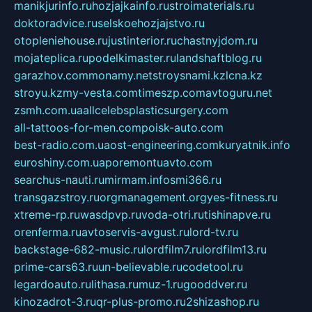
manikjurinfo.ru
hozjajkainfo.ru
stroimaterials.ru
doktoradvice.ru
selskoehozjajstvo.ru
otopleniehouse.ru
justinterior.ru
chastnyjdom.ru
mojateplica.ru
podelkimaster.ru
landshaftblog.ru
garazhov.com
monamy.net
stroysnami.kz
lcna.kz
stroyu.kz
my-vesta.com
timeszp.com
avtoguru.net
zsmh.com.ua
allcelebsplasticsurgery.com
all-tattoos-for-men.com
poisk-auto.com
best-radio.com.ua
ost-engineering.com
kuryatnik.info
euroshiny.com.ua
poremontuavto.com
searchus-nauti.ru
mirmam.info
smi366.ru
transgazstroy.ru
orgmanagement.org
yes-fitness.ru
xtreme-rp.ru
wasdpvp.ru
voda-otri.ru
tishinapve.ru
orenferma.ru
avtoservis-avgust.ru
lord-tv.ru
backstage-682-music.ru
lordfilm7.ru
lordfilm13.ru
prime-cars63.ru
un-believable.ru
codetool.ru
legardoauto.ru
lithasa.ru
muz-1.ru
gooddver.ru
kinozadrot-3.ru
qr-plus-promo.ru
2shizashop.ru