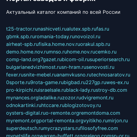
Актуальный каталог компаний по всей России
t25-tractor.ru
nashicveti.ru
alutex.spb.ru
fas.ru
gbmk.spb.ru
romania-today.ru
novoizol.ru
airheat-spb.ru
fisika.home.nov.ru
orakul.spb.ru
demo.home.nov.ru
mnso.ru
home.nov.ru
cemko.ru
comp-land.org
7gazet.ru
bicom-oil.ru
superiorsearch.ru
bulgarianedvizhimost.ru
sn-hram.ru
senovosti.ru
fexer.ru
snite-mebel.ru
anamvkusno.ru
technosaratov.ru
0sporte.ru
9rota-game.ru
bigbad.ru
227gp.ru
wes-ex.ru
pro-kirpichi.ru
israelsale.ru
black-lady.ru
stroy-db.com
mynances.org
ladalike.ru
zozor.ru
dvigremont.ru
odnokartinki.ru
htccare.ru
blogizotovoy.ru
oysters-digital.ru
o-remonte.org
remontdoma.com
myremont.org
portal-remonta.org
vyitikho.ru
mirjon.ru
superdeutsch.ru
mycrazystars.ru
filosofyfree.com
mypetslife.org
warren-buffett.org
greleon.com
sp-or.ru