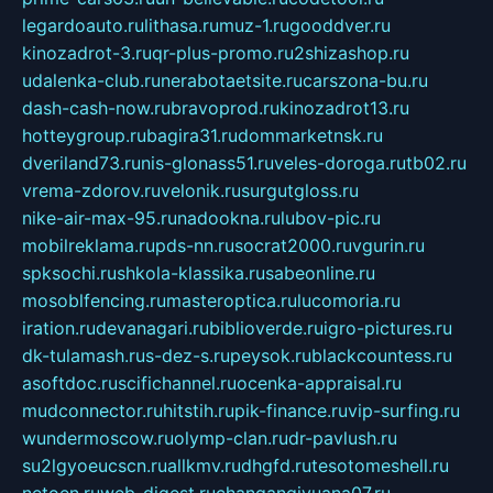
legardoauto.ru
lithasa.ru
muz-1.ru
gooddver.ru
kinozadrot-3.ru
qr-plus-promo.ru
2shizashop.ru
udalenka-club.ru
nerabotaetsite.ru
carszona-bu.ru
dash-cash-now.ru
bravoprod.ru
kinozadrot13.ru
hotteygroup.ru
bagira31.ru
dommarketnsk.ru
dveriland73.ru
nis-glonass51.ru
veles-doroga.ru
tb02.ru
vrema-zdorov.ru
velonik.ru
surgutgloss.ru
nike-air-max-95.ru
nadookna.ru
lubov-pic.ru
mobilreklama.ru
pds-nn.ru
socrat2000.ru
vgurin.ru
spksochi.ru
shkola-klassika.ru
sabeonline.ru
mosoblfencing.ru
masteroptica.ru
lucomoria.ru
iration.ru
devanagari.ru
biblioverde.ru
igro-pictures.ru
dk-tulamash.ru
s-dez-s.ru
peysok.ru
blackcountess.ru
asoftdoc.ru
scifichannel.ru
ocenka-appraisal.ru
mudconnector.ru
hitstih.ru
pik-finance.ru
vip-surfing.ru
wundermoscow.ru
olymp-clan.ru
dr-pavlush.ru
su2lgyoeucscn.ru
allkmv.ru
dhgfd.ru
tesotomeshell.ru