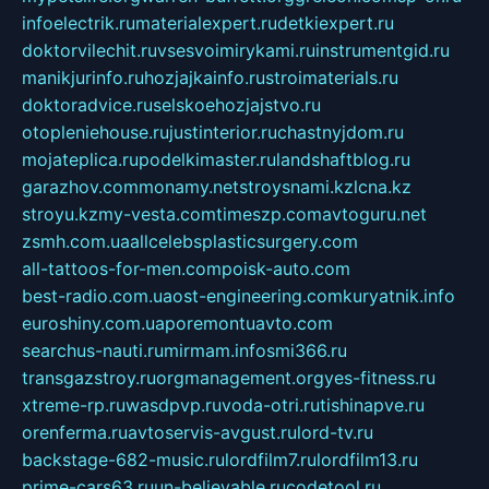
infoelectrik.ru
materialexpert.ru
detkiexpert.ru
doktorvilechit.ru
vsesvoimirykami.ru
instrumentgid.ru
manikjurinfo.ru
hozjajkainfo.ru
stroimaterials.ru
doktoradvice.ru
selskoehozjajstvo.ru
otopleniehouse.ru
justinterior.ru
chastnyjdom.ru
mojateplica.ru
podelkimaster.ru
landshaftblog.ru
garazhov.com
monamy.net
stroysnami.kz
lcna.kz
stroyu.kz
my-vesta.com
timeszp.com
avtoguru.net
zsmh.com.ua
allcelebsplasticsurgery.com
all-tattoos-for-men.com
poisk-auto.com
best-radio.com.ua
ost-engineering.com
kuryatnik.info
euroshiny.com.ua
poremontuavto.com
searchus-nauti.ru
mirmam.info
smi366.ru
transgazstroy.ru
orgmanagement.org
yes-fitness.ru
xtreme-rp.ru
wasdpvp.ru
voda-otri.ru
tishinapve.ru
orenferma.ru
avtoservis-avgust.ru
lord-tv.ru
backstage-682-music.ru
lordfilm7.ru
lordfilm13.ru
prime-cars63.ru
un-believable.ru
codetool.ru