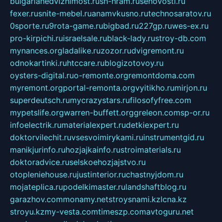
bulgarianedvizhimost.ru
sn-hram.ru
senovosti.ru
fexer.ru
snite-mebel.ru
anamvkusno.ru
technosaratov.ru
0sporte.ru
9rota-game.ru
bigbad.ru
227gp.ru
wes-ex.ru
pro-kirpichi.ru
israelsale.ru
black-lady.ru
stroy-db.com
mynances.org
ladalike.ru
zozor.ru
dvigremont.ru
odnokartinki.ru
htccare.ru
blogizotovoy.ru
oysters-digital.ru
o-remonte.org
remontdoma.com
myremont.org
portal-remonta.org
vyitikho.ru
mirjon.ru
superdeutsch.ru
mycrazystars.ru
filosofyfree.com
mypetslife.org
warren-buffett.org
greleon.com
sp-or.ru
infoelectrik.ru
materialexpert.ru
detkiexpert.ru
doktorvilechit.ru
vsesvoimirykami.ru
instrumentgid.ru
manikjurinfo.ru
hozjajkainfo.ru
stroimaterials.ru
doktoradvice.ru
selskoehozjajstvo.ru
otopleniehouse.ru
justinterior.ru
chastnyjdom.ru
mojateplica.ru
podelkimaster.ru
landshaftblog.ru
garazhov.com
monamy.net
stroysnami.kz
lcna.kz
stroyu.kz
my-vesta.com
timeszp.com
avtoguru.net