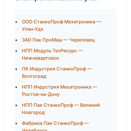
ООО СтанкоПроф Мехатроника —
Улан-Удэ
ЗАО Пак ПроМаш — Череповец
НПП Модуль ТехРесурс —
Нижневартовск
ПК Индустрия СтанкоПроф —
Волгоград
НПП Индустрия Мехатроника —
Ростов-на-Дону
НПП Пак СтанкоПроф — Великий
Новгород
Фабрика Пак СтанкоПроф —
Челябинск