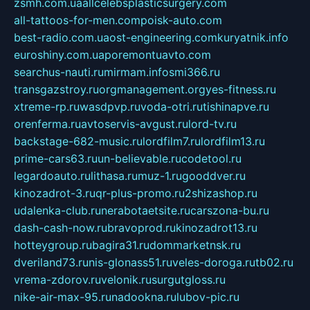
zsmh.com.ua
allcelebsplasticsurgery.com
all-tattoos-for-men.com
poisk-auto.com
best-radio.com.ua
ost-engineering.com
kuryatnik.info
euroshiny.com.ua
poremontuavto.com
searchus-nauti.ru
mirmam.info
smi366.ru
transgazstroy.ru
orgmanagement.org
yes-fitness.ru
xtreme-rp.ru
wasdpvp.ru
voda-otri.ru
tishinapve.ru
orenferma.ru
avtoservis-avgust.ru
lord-tv.ru
backstage-682-music.ru
lordfilm7.ru
lordfilm13.ru
prime-cars63.ru
un-believable.ru
codetool.ru
legardoauto.ru
lithasa.ru
muz-1.ru
gooddver.ru
kinozadrot-3.ru
qr-plus-promo.ru
2shizashop.ru
udalenka-club.ru
nerabotaetsite.ru
carszona-bu.ru
dash-cash-now.ru
bravoprod.ru
kinozadrot13.ru
hotteygroup.ru
bagira31.ru
dommarketnsk.ru
dveriland73.ru
nis-glonass51.ru
veles-doroga.ru
tb02.ru
vrema-zdorov.ru
velonik.ru
surgutgloss.ru
nike-air-max-95.ru
nadookna.ru
lubov-pic.ru