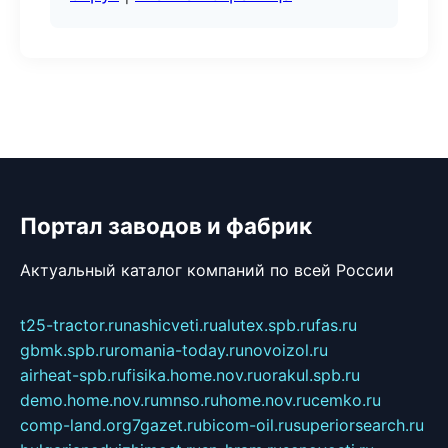
Портал заводов и фабрик
Актуальный каталог компаний по всей России
t25-tractor.ru
nashicveti.ru
alutex.spb.ru
fas.ru
gbmk.spb.ru
romania-today.ru
novoizol.ru
airheat-spb.ru
fisika.home.nov.ru
orakul.spb.ru
demo.home.nov.ru
mnso.ru
home.nov.ru
cemko.ru
comp-land.org
7gazet.ru
bicom-oil.ru
superiorsearch.ru