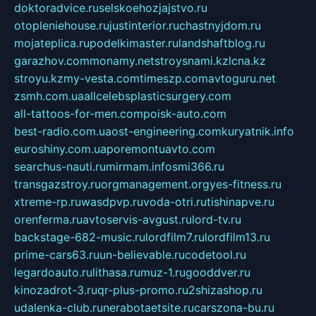
doktoradvice.ru
selskoehozjajstvo.ru
otopleniehouse.ru
justinterior.ru
chastnyjdom.ru
mojateplica.ru
podelkimaster.ru
landshaftblog.ru
garazhov.com
monamy.net
stroysnami.kz
lcna.kz
stroyu.kz
my-vesta.com
timeszp.com
avtoguru.net
zsmh.com.ua
allcelebsplasticsurgery.com
all-tattoos-for-men.com
poisk-auto.com
best-radio.com.ua
ost-engineering.com
kuryatnik.info
euroshiny.com.ua
poremontuavto.com
searchus-nauti.ru
mirmam.info
smi366.ru
transgazstroy.ru
orgmanagement.org
yes-fitness.ru
xtreme-rp.ru
wasdpvp.ru
voda-otri.ru
tishinapve.ru
orenferma.ru
avtoservis-avgust.ru
lord-tv.ru
backstage-682-music.ru
lordfilm7.ru
lordfilm13.ru
prime-cars63.ru
un-believable.ru
codetool.ru
legardoauto.ru
lithasa.ru
muz-1.ru
gooddver.ru
kinozadrot-3.ru
qr-plus-promo.ru
2shizashop.ru
udalenka-club.ru
nerabotaetsite.ru
carszona-bu.ru