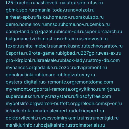
t25-tractor.ru
nashicveti.ru
alutex.spb.ru
fas.ru
gbmk.spb.ru
romania-today.ru
novoizol.ru
airheat-spb.ru
fisika.home.nov.ru
orakul.spb.ru
demo.home.nov.ru
mnso.ru
home.nov.ru
cemko.ru
comp-land.org
7gazet.ru
bicom-oil.ru
superiorsearch.ru
bulgarianedvizhimost.ru
sn-hram.ru
senovosti.ru
fexer.ru
snite-mebel.ru
anamvkusno.ru
technosaratov.ru
0sporte.ru
9rota-game.ru
bigbad.ru
227gp.ru
wes-ex.ru
pro-kirpichi.ru
israelsale.ru
black-lady.ru
stroy-db.com
mynances.org
ladalike.ru
zozor.ru
dvigremont.ru
odnokartinki.ru
htccare.ru
blogizotovoy.ru
oysters-digital.ru
o-remonte.org
remontdoma.com
myremont.org
portal-remonta.org
vyitikho.ru
mirjon.ru
superdeutsch.ru
mycrazystars.ru
filosofyfree.com
mypetslife.org
warren-buffett.org
greleon.com
sp-or.ru
infoelectrik.ru
materialexpert.ru
detkiexpert.ru
doktorvilechit.ru
vsesvoimirykami.ru
instrumentgid.ru
manikjurinfo.ru
hozjajkainfo.ru
stroimaterials.ru