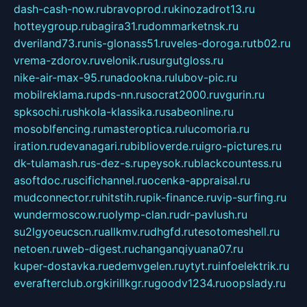
dash-cash-now.ru
bravoprod.ru
kinozadrot13.ru
hotteygroup.ru
bagira31.ru
dommarketnsk.ru
dveriland73.ru
nis-glonass51.ru
veles-doroga.ru
tb02.ru
vrema-zdorov.ru
velonik.ru
surgutgloss.ru
nike-air-max-95.ru
nadookna.ru
lubov-pic.ru
mobilreklama.ru
pds-nn.ru
socrat2000.ru
vgurin.ru
spksochi.ru
shkola-klassika.ru
sabeonline.ru
mosoblfencing.ru
masteroptica.ru
lucomoria.ru
iration.ru
devanagari.ru
biblioverde.ru
igro-pictures.ru
dk-tulamash.ru
s-dez-s.ru
peysok.ru
blackcountess.ru
asoftdoc.ru
scifichannel.ru
ocenka-appraisal.ru
mudconnector.ru
hitstih.ru
pik-finance.ru
vip-surfing.ru
wundermoscow.ru
olymp-clan.ru
dr-pavlush.ru
su2lgyoeucscn.ru
allkmv.ru
dhgfd.ru
tesotomeshell.ru
netoen.ru
web-digest.ru
changanqiyuana07.ru
kuper-dostavka.ru
edemvgelen.ru
ytyt.ru
infoelektrik.ru
everafterclub.org
kirillkgr.ru
goodv1234.ru
oopslady.ru