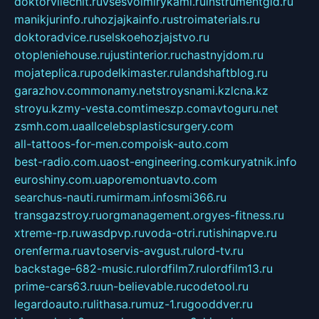
doktorvilechit.ru
vsesvoimirykami.ru
instrumentgid.ru
manikjurinfo.ru
hozjajkainfo.ru
stroimaterials.ru
doktoradvice.ru
selskoehozjajstvo.ru
otopleniehouse.ru
justinterior.ru
chastnyjdom.ru
mojateplica.ru
podelkimaster.ru
landshaftblog.ru
garazhov.com
monamy.net
stroysnami.kz
lcna.kz
stroyu.kz
my-vesta.com
timeszp.com
avtoguru.net
zsmh.com.ua
allcelebsplasticsurgery.com
all-tattoos-for-men.com
poisk-auto.com
best-radio.com.ua
ost-engineering.com
kuryatnik.info
euroshiny.com.ua
poremontuavto.com
searchus-nauti.ru
mirmam.info
smi366.ru
transgazstroy.ru
orgmanagement.org
yes-fitness.ru
xtreme-rp.ru
wasdpvp.ru
voda-otri.ru
tishinapve.ru
orenferma.ru
avtoservis-avgust.ru
lord-tv.ru
backstage-682-music.ru
lordfilm7.ru
lordfilm13.ru
prime-cars63.ru
un-believable.ru
codetool.ru
legardoauto.ru
lithasa.ru
muz-1.ru
gooddver.ru