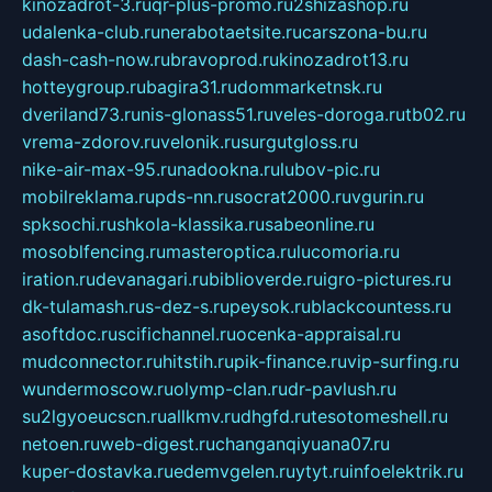
kinozadrot-3.ru
qr-plus-promo.ru
2shizashop.ru
udalenka-club.ru
nerabotaetsite.ru
carszona-bu.ru
dash-cash-now.ru
bravoprod.ru
kinozadrot13.ru
hotteygroup.ru
bagira31.ru
dommarketnsk.ru
dveriland73.ru
nis-glonass51.ru
veles-doroga.ru
tb02.ru
vrema-zdorov.ru
velonik.ru
surgutgloss.ru
nike-air-max-95.ru
nadookna.ru
lubov-pic.ru
mobilreklama.ru
pds-nn.ru
socrat2000.ru
vgurin.ru
spksochi.ru
shkola-klassika.ru
sabeonline.ru
mosoblfencing.ru
masteroptica.ru
lucomoria.ru
iration.ru
devanagari.ru
biblioverde.ru
igro-pictures.ru
dk-tulamash.ru
s-dez-s.ru
peysok.ru
blackcountess.ru
asoftdoc.ru
scifichannel.ru
ocenka-appraisal.ru
mudconnector.ru
hitstih.ru
pik-finance.ru
vip-surfing.ru
wundermoscow.ru
olymp-clan.ru
dr-pavlush.ru
su2lgyoeucscn.ru
allkmv.ru
dhgfd.ru
tesotomeshell.ru
netoen.ru
web-digest.ru
changanqiyuana07.ru
kuper-dostavka.ru
edemvgelen.ru
ytyt.ru
infoelektrik.ru