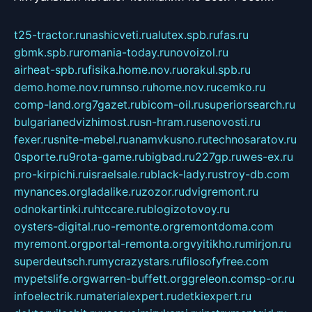
t25-tractor.ru
nashicveti.ru
alutex.spb.ru
fas.ru
gbmk.spb.ru
romania-today.ru
novoizol.ru
airheat-spb.ru
fisika.home.nov.ru
orakul.spb.ru
demo.home.nov.ru
mnso.ru
home.nov.ru
cemko.ru
comp-land.org
7gazet.ru
bicom-oil.ru
superiorsearch.ru
bulgarianedvizhimost.ru
sn-hram.ru
senovosti.ru
fexer.ru
snite-mebel.ru
anamvkusno.ru
technosaratov.ru
0sporte.ru
9rota-game.ru
bigbad.ru
227gp.ru
wes-ex.ru
pro-kirpichi.ru
israelsale.ru
black-lady.ru
stroy-db.com
mynances.org
ladalike.ru
zozor.ru
dvigremont.ru
odnokartinki.ru
htccare.ru
blogizotovoy.ru
oysters-digital.ru
o-remonte.org
remontdoma.com
myremont.org
portal-remonta.org
vyitikho.ru
mirjon.ru
superdeutsch.ru
mycrazystars.ru
filosofyfree.com
mypetslife.org
warren-buffett.org
greleon.com
sp-or.ru
infoelectrik.ru
materialexpert.ru
detkiexpert.ru