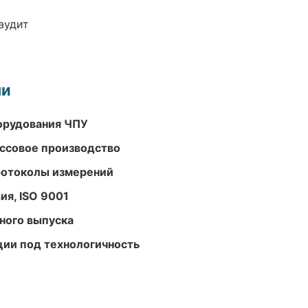
аудит
ми
орудования ЧПУ
ассовое производство
ротоколы измерений
ия, ISO 9001
ного выпуска
ции под технологичность