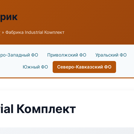
брик
г
» Фабрика Industrial Комплект
ро-Западный ФО
Приволжский ФО
Уральский ФО
Южный ФО
Северо-Кавказский ФО
ial Комплект