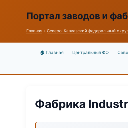
Портал заводов и фа
Главная
»
Северо-Кавказский федеральный окру
🏠 Главная
Центральный ФО
Севе
Фабрика Industr