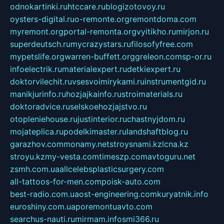
odnokartinki.ru
htccare.ru
blogizotovoy.ru
oysters-digital.ru
o-remonte.org
remontdoma.com
myremont.org
portal-remonta.org
vyitikho.ru
mirjon.ru
superdeutsch.ru
mycrazystars.ru
filosofyfree.com
mypetslife.org
warren-buffett.org
greleon.com
sp-or.ru
infoelectrik.ru
materialexpert.ru
detkiexpert.ru
doktorvilechit.ru
vsesvoimirykami.ru
instrumentgid.ru
manikjurinfo.ru
hozjajkainfo.ru
stroimaterials.ru
doktoradvice.ru
selskoehozjajstvo.ru
otopleniehouse.ru
justinterior.ru
chastnyjdom.ru
mojateplica.ru
podelkimaster.ru
landshaftblog.ru
garazhov.com
monamy.net
stroysnami.kz
lcna.kz
stroyu.kz
my-vesta.com
timeszp.com
avtoguru.net
zsmh.com.ua
allcelebsplasticsurgery.com
all-tattoos-for-men.com
poisk-auto.com
best-radio.com.ua
ost-engineering.com
kuryatnik.info
euroshiny.com.ua
poremontuavto.com
searchus-nauti.ru
mirmam.info
smi366.ru