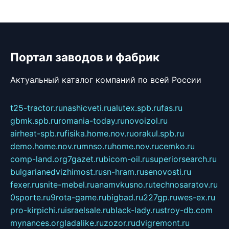
Портал заводов и фабрик
Актуальный каталог компаний по всей России
t25-tractor.ru
nashicveti.ru
alutex.spb.ru
fas.ru
gbmk.spb.ru
romania-today.ru
novoizol.ru
airheat-spb.ru
fisika.home.nov.ru
orakul.spb.ru
demo.home.nov.ru
mnso.ru
home.nov.ru
cemko.ru
comp-land.org
7gazet.ru
bicom-oil.ru
superiorsearch.ru
bulgarianedvizhimost.ru
sn-hram.ru
senovosti.ru
fexer.ru
snite-mebel.ru
anamvkusno.ru
technosaratov.ru
0sporte.ru
9rota-game.ru
bigbad.ru
227gp.ru
wes-ex.ru
pro-kirpichi.ru
israelsale.ru
black-lady.ru
stroy-db.com
mynances.org
ladalike.ru
zozor.ru
dvigremont.ru