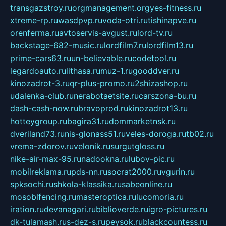
transgazstroy.ru
orgmanagement.org
yes-fitness.ru
xtreme-rp.ru
wasdpvp.ru
voda-otri.ru
tishinapve.ru
orenferma.ru
avtoservis-avgust.ru
lord-tv.ru
backstage-682-music.ru
lordfilm7.ru
lordfilm13.ru
prime-cars63.ru
un-believable.ru
codetool.ru
legardoauto.ru
lithasa.ru
muz-1.ru
gooddver.ru
kinozadrot-3.ru
qr-plus-promo.ru
2shizashop.ru
udalenka-club.ru
nerabotaetsite.ru
carszona-bu.ru
dash-cash-now.ru
bravoprod.ru
kinozadrot13.ru
hotteygroup.ru
bagira31.ru
dommarketnsk.ru
dveriland73.ru
nis-glonass51.ru
veles-doroga.ru
tb02.ru
vrema-zdorov.ru
velonik.ru
surgutgloss.ru
nike-air-max-95.ru
nadookna.ru
lubov-pic.ru
mobilreklama.ru
pds-nn.ru
socrat2000.ru
vgurin.ru
spksochi.ru
shkola-klassika.ru
sabeonline.ru
mosoblfencing.ru
masteroptica.ru
lucomoria.ru
iration.ru
devanagari.ru
biblioverde.ru
igro-pictures.ru
dk-tulamash.ru
s-dez-s.ru
peysok.ru
blackcountess.ru