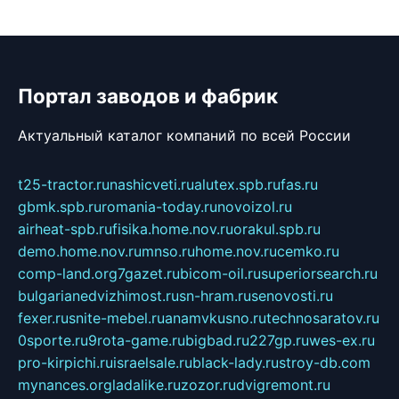
Портал заводов и фабрик
Актуальный каталог компаний по всей России
t25-tractor.ru
nashicveti.ru
alutex.spb.ru
fas.ru
gbmk.spb.ru
romania-today.ru
novoizol.ru
airheat-spb.ru
fisika.home.nov.ru
orakul.spb.ru
demo.home.nov.ru
mnso.ru
home.nov.ru
cemko.ru
comp-land.org
7gazet.ru
bicom-oil.ru
superiorsearch.ru
bulgarianedvizhimost.ru
sn-hram.ru
senovosti.ru
fexer.ru
snite-mebel.ru
anamvkusno.ru
technosaratov.ru
0sporte.ru
9rota-game.ru
bigbad.ru
227gp.ru
wes-ex.ru
pro-kirpichi.ru
israelsale.ru
black-lady.ru
stroy-db.com
mynances.org
ladalike.ru
zozor.ru
dvigremont.ru