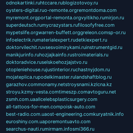
odnokartinki.ru
htccare.ru
blogizotovoy.ru
oysters-digital.ru
o-remonte.org
remontdoma.com
myremont.org
portal-remonta.org
vyitikho.ru
mirjon.ru
superdeutsch.ru
mycrazystars.ru
filosofyfree.com
mypetslife.org
warren-buffett.org
greleon.com
sp-or.ru
infoelectrik.ru
materialexpert.ru
detkiexpert.ru
doktorvilechit.ru
vsesvoimirykami.ru
instrumentgid.ru
manikjurinfo.ru
hozjajkainfo.ru
stroimaterials.ru
doktoradvice.ru
selskoehozjajstvo.ru
otopleniehouse.ru
justinterior.ru
chastnyjdom.ru
mojateplica.ru
podelkimaster.ru
landshaftblog.ru
garazhov.com
monamy.net
stroysnami.kz
lcna.kz
stroyu.kz
my-vesta.com
timeszp.com
avtoguru.net
zsmh.com.ua
allcelebsplasticsurgery.com
all-tattoos-for-men.com
poisk-auto.com
best-radio.com.ua
ost-engineering.com
kuryatnik.info
euroshiny.com.ua
poremontuavto.com
searchus-nauti.ru
mirmam.info
smi366.ru