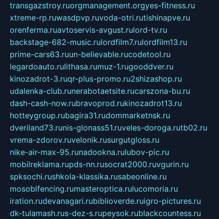
transgazstroy.ru
orgmanagement.org
yes-fitness.ru
xtreme-rp.ru
wasdpvp.ru
voda-otri.ru
tishinapve.ru
orenferma.ru
avtoservis-avgust.ru
lord-tv.ru
backstage-682-music.ru
lordfilm7.ru
lordfilm13.ru
prime-cars63.ru
un-believable.ru
codetool.ru
legardoauto.ru
lithasa.ru
muz-1.ru
gooddver.ru
kinozadrot-3.ru
qr-plus-promo.ru
2shizashop.ru
udalenka-club.ru
nerabotaetsite.ru
carszona-bu.ru
dash-cash-now.ru
bravoprod.ru
kinozadrot13.ru
hotteygroup.ru
bagira31.ru
dommarketnsk.ru
dveriland73.ru
nis-glonass51.ru
veles-doroga.ru
tb02.ru
vrema-zdorov.ru
velonik.ru
surgutgloss.ru
nike-air-max-95.ru
nadookna.ru
lubov-pic.ru
mobilreklama.ru
pds-nn.ru
socrat2000.ru
vgurin.ru
spksochi.ru
shkola-klassika.ru
sabeonline.ru
mosoblfencing.ru
masteroptica.ru
lucomoria.ru
iration.ru
devanagari.ru
biblioverde.ru
igro-pictures.ru
dk-tulamash.ru
s-dez-s.ru
peysok.ru
blackcountess.ru