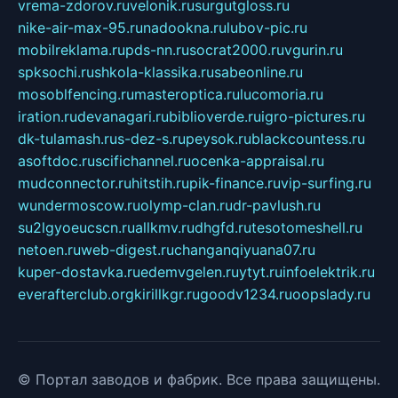
vrema-zdorov.ru
velonik.ru
surgutgloss.ru
nike-air-max-95.ru
nadookna.ru
lubov-pic.ru
mobilreklama.ru
pds-nn.ru
socrat2000.ru
vgurin.ru
spksochi.ru
shkola-klassika.ru
sabeonline.ru
mosoblfencing.ru
masteroptica.ru
lucomoria.ru
iration.ru
devanagari.ru
biblioverde.ru
igro-pictures.ru
dk-tulamash.ru
s-dez-s.ru
peysok.ru
blackcountess.ru
asoftdoc.ru
scifichannel.ru
ocenka-appraisal.ru
mudconnector.ru
hitstih.ru
pik-finance.ru
vip-surfing.ru
wundermoscow.ru
olymp-clan.ru
dr-pavlush.ru
su2lgyoeucscn.ru
allkmv.ru
dhgfd.ru
tesotomeshell.ru
netoen.ru
web-digest.ru
changanqiyuana07.ru
kuper-dostavka.ru
edemvgelen.ru
ytyt.ru
infoelektrik.ru
everafterclub.org
kirillkgr.ru
goodv1234.ru
oopslady.ru
© Портал заводов и фабрик. Все права защищены.