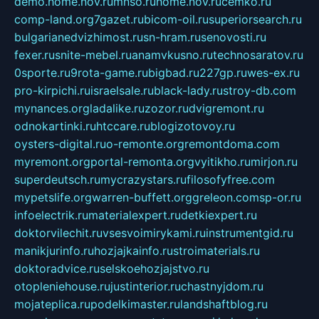
demo.home.nov.ru
mnso.ru
home.nov.ru
cemko.ru
comp-land.org
7gazet.ru
bicom-oil.ru
superiorsearch.ru
bulgarianedvizhimost.ru
sn-hram.ru
senovosti.ru
fexer.ru
snite-mebel.ru
anamvkusno.ru
technosaratov.ru
0sporte.ru
9rota-game.ru
bigbad.ru
227gp.ru
wes-ex.ru
pro-kirpichi.ru
israelsale.ru
black-lady.ru
stroy-db.com
mynances.org
ladalike.ru
zozor.ru
dvigremont.ru
odnokartinki.ru
htccare.ru
blogizotovoy.ru
oysters-digital.ru
o-remonte.org
remontdoma.com
myremont.org
portal-remonta.org
vyitikho.ru
mirjon.ru
superdeutsch.ru
mycrazystars.ru
filosofyfree.com
mypetslife.org
warren-buffett.org
greleon.com
sp-or.ru
infoelectrik.ru
materialexpert.ru
detkiexpert.ru
doktorvilechit.ru
vsesvoimirykami.ru
instrumentgid.ru
manikjurinfo.ru
hozjajkainfo.ru
stroimaterials.ru
doktoradvice.ru
selskoehozjajstvo.ru
otopleniehouse.ru
justinterior.ru
chastnyjdom.ru
mojateplica.ru
podelkimaster.ru
landshaftblog.ru