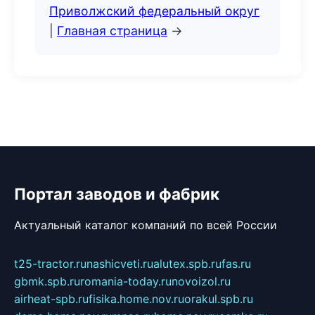
Приволжский федеральный округ
|
Главная страница
→
Портал заводов и фабрик
Актуальный каталог компаний по всей России
t25-tractor.ru
nashicveti.ru
alutex.spb.ru
fas.ru
gbmk.spb.ru
romania-today.ru
novoizol.ru
airheat-spb.ru
fisika.home.nov.ru
orakul.spb.ru