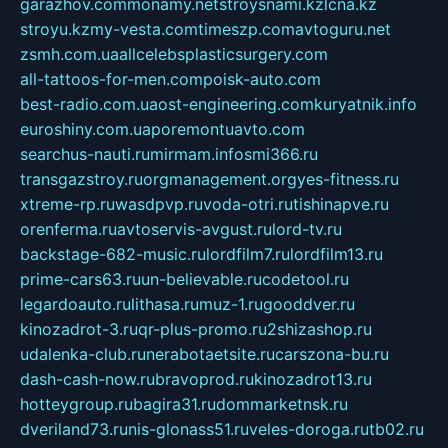
garazhov.com
monamy.net
stroysnami.kz
lcna.kz
stroyu.kz
my-vesta.com
timeszp.com
avtoguru.net
zsmh.com.ua
allcelebsplasticsurgery.com
all-tattoos-for-men.com
poisk-auto.com
best-radio.com.ua
ost-engineering.com
kuryatnik.info
euroshiny.com.ua
poremontuavto.com
searchus-nauti.ru
mirmam.info
smi366.ru
transgazstroy.ru
orgmanagement.org
yes-fitness.ru
xtreme-rp.ru
wasdpvp.ru
voda-otri.ru
tishinapve.ru
orenferma.ru
avtoservis-avgust.ru
lord-tv.ru
backstage-682-music.ru
lordfilm7.ru
lordfilm13.ru
prime-cars63.ru
un-believable.ru
codetool.ru
legardoauto.ru
lithasa.ru
muz-1.ru
gooddver.ru
kinozadrot-3.ru
qr-plus-promo.ru
2shizashop.ru
udalenka-club.ru
nerabotaetsite.ru
carszona-bu.ru
dash-cash-now.ru
bravoprod.ru
kinozadrot13.ru
hotteygroup.ru
bagira31.ru
dommarketnsk.ru
dveriland73.ru
nis-glonass51.ru
veles-doroga.ru
tb02.ru