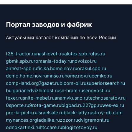
Портал заводов и фабрик
Актуальный каталог компаний по всей России
t25-tractor.ru
nashicveti.ru
alutex.spb.ru
fas.ru
gbmk.spb.ru
romania-today.ru
novoizol.ru
airheat-spb.ru
fisika.home.nov.ru
orakul.spb.ru
demo.home.nov.ru
mnso.ru
home.nov.ru
cemko.ru
comp-land.org
7gazet.ru
bicom-oil.ru
superiorsearch.ru
bulgarianedvizhimost.ru
sn-hram.ru
senovosti.ru
fexer.ru
snite-mebel.ru
anamvkusno.ru
technosaratov.ru
0sporte.ru
9rota-game.ru
bigbad.ru
227gp.ru
wes-ex.ru
pro-kirpichi.ru
israelsale.ru
black-lady.ru
stroy-db.com
mynances.org
ladalike.ru
zozor.ru
dvigremont.ru
odnokartinki.ru
htccare.ru
blogizotovoy.ru