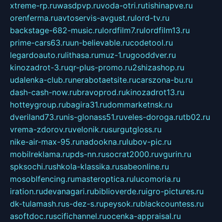
xtreme-rp.ru
wasdpvp.ru
voda-otri.ru
tishinapve.ru
orenferma.ru
avtoservis-avgust.ru
lord-tv.ru
backstage-682-music.ru
lordfilm7.ru
lordfilm13.ru
prime-cars63.ru
un-believable.ru
codetool.ru
legardoauto.ru
lithasa.ru
muz-1.ru
gooddver.ru
kinozadrot-3.ru
qr-plus-promo.ru
2shizashop.ru
udalenka-club.ru
nerabotaetsite.ru
carszona-bu.ru
dash-cash-now.ru
bravoprod.ru
kinozadrot13.ru
hotteygroup.ru
bagira31.ru
dommarketnsk.ru
dveriland73.ru
nis-glonass51.ru
veles-doroga.ru
tb02.ru
vrema-zdorov.ru
velonik.ru
surgutgloss.ru
nike-air-max-95.ru
nadookna.ru
lubov-pic.ru
mobilreklama.ru
pds-nn.ru
socrat2000.ru
vgurin.ru
spksochi.ru
shkola-klassika.ru
sabeonline.ru
mosoblfencing.ru
masteroptica.ru
lucomoria.ru
iration.ru
devanagari.ru
biblioverde.ru
igro-pictures.ru
dk-tulamash.ru
s-dez-s.ru
peysok.ru
blackcountess.ru
asoftdoc.ru
scifichannel.ru
ocenka-appraisal.ru