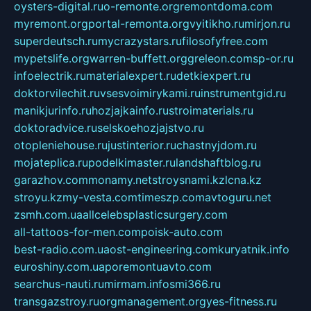
oysters-digital.ru
o-remonte.org
remontdoma.com
myremont.org
portal-remonta.org
vyitikho.ru
mirjon.ru
superdeutsch.ru
mycrazystars.ru
filosofyfree.com
mypetslife.org
warren-buffett.org
greleon.com
sp-or.ru
infoelectrik.ru
materialexpert.ru
detkiexpert.ru
doktorvilechit.ru
vsesvoimirykami.ru
instrumentgid.ru
manikjurinfo.ru
hozjajkainfo.ru
stroimaterials.ru
doktoradvice.ru
selskoehozjajstvo.ru
otopleniehouse.ru
justinterior.ru
chastnyjdom.ru
mojateplica.ru
podelkimaster.ru
landshaftblog.ru
garazhov.com
monamy.net
stroysnami.kz
lcna.kz
stroyu.kz
my-vesta.com
timeszp.com
avtoguru.net
zsmh.com.ua
allcelebsplasticsurgery.com
all-tattoos-for-men.com
poisk-auto.com
best-radio.com.ua
ost-engineering.com
kuryatnik.info
euroshiny.com.ua
poremontuavto.com
searchus-nauti.ru
mirmam.info
smi366.ru
transgazstroy.ru
orgmanagement.org
yes-fitness.ru