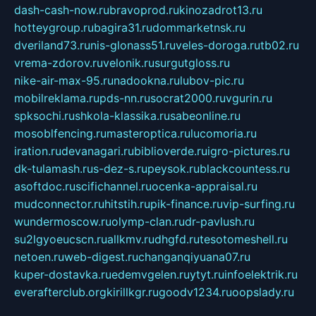
dash-cash-now.ru
bravoprod.ru
kinozadrot13.ru
hotteygroup.ru
bagira31.ru
dommarketnsk.ru
dveriland73.ru
nis-glonass51.ru
veles-doroga.ru
tb02.ru
vrema-zdorov.ru
velonik.ru
surgutgloss.ru
nike-air-max-95.ru
nadookna.ru
lubov-pic.ru
mobilreklama.ru
pds-nn.ru
socrat2000.ru
vgurin.ru
spksochi.ru
shkola-klassika.ru
sabeonline.ru
mosoblfencing.ru
masteroptica.ru
lucomoria.ru
iration.ru
devanagari.ru
biblioverde.ru
igro-pictures.ru
dk-tulamash.ru
s-dez-s.ru
peysok.ru
blackcountess.ru
asoftdoc.ru
scifichannel.ru
ocenka-appraisal.ru
mudconnector.ru
hitstih.ru
pik-finance.ru
vip-surfing.ru
wundermoscow.ru
olymp-clan.ru
dr-pavlush.ru
su2lgyoeucscn.ru
allkmv.ru
dhgfd.ru
tesotomeshell.ru
netoen.ru
web-digest.ru
changanqiyuana07.ru
kuper-dostavka.ru
edemvgelen.ru
ytyt.ru
infoelektrik.ru
everafterclub.org
kirillkgr.ru
goodv1234.ru
oopslady.ru