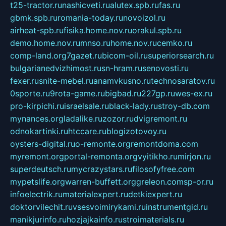
t25-tractor.ru
nashicveti.ru
alutex.spb.ru
fas.ru
gbmk.spb.ru
romania-today.ru
novoizol.ru
airheat-spb.ru
fisika.home.nov.ru
orakul.spb.ru
demo.home.nov.ru
mnso.ru
home.nov.ru
cemko.ru
comp-land.org
7gazet.ru
bicom-oil.ru
superiorsearch.ru
bulgarianedvizhimost.ru
sn-hram.ru
senovosti.ru
fexer.ru
snite-mebel.ru
anamvkusno.ru
technosaratov.ru
0sporte.ru
9rota-game.ru
bigbad.ru
227gp.ru
wes-ex.ru
pro-kirpichi.ru
israelsale.ru
black-lady.ru
stroy-db.com
mynances.org
ladalike.ru
zozor.ru
dvigremont.ru
odnokartinki.ru
htccare.ru
blogizotovoy.ru
oysters-digital.ru
o-remonte.org
remontdoma.com
myremont.org
portal-remonta.org
vyitikho.ru
mirjon.ru
superdeutsch.ru
mycrazystars.ru
filosofyfree.com
mypetslife.org
warren-buffett.org
greleon.com
sp-or.ru
infoelectrik.ru
materialexpert.ru
detkiexpert.ru
doktorvilechit.ru
vsesvoimirykami.ru
instrumentgid.ru
manikjurinfo.ru
hozjajkainfo.ru
stroimaterials.ru