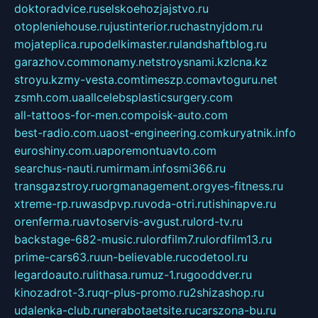
doktoradvice.ru
selskoehozjajstvo.ru
otopleniehouse.ru
justinterior.ru
chastnyjdom.ru
mojateplica.ru
podelkimaster.ru
landshaftblog.ru
garazhov.com
monamy.net
stroysnami.kz
lcna.kz
stroyu.kz
my-vesta.com
timeszp.com
avtoguru.net
zsmh.com.ua
allcelebsplasticsurgery.com
all-tattoos-for-men.com
poisk-auto.com
best-radio.com.ua
ost-engineering.com
kuryatnik.info
euroshiny.com.ua
poremontuavto.com
searchus-nauti.ru
mirmam.info
smi366.ru
transgazstroy.ru
orgmanagement.org
yes-fitness.ru
xtreme-rp.ru
wasdpvp.ru
voda-otri.ru
tishinapve.ru
orenferma.ru
avtoservis-avgust.ru
lord-tv.ru
backstage-682-music.ru
lordfilm7.ru
lordfilm13.ru
prime-cars63.ru
un-believable.ru
codetool.ru
legardoauto.ru
lithasa.ru
muz-1.ru
gooddver.ru
kinozadrot-3.ru
qr-plus-promo.ru
2shizashop.ru
udalenka-club.ru
nerabotaetsite.ru
carszona-bu.ru