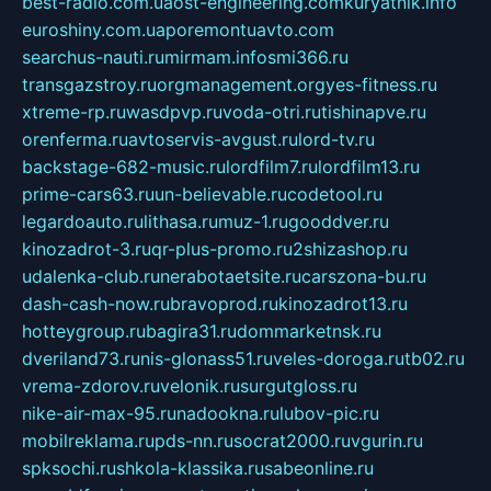
best-radio.com.ua
ost-engineering.com
kuryatnik.info
euroshiny.com.ua
poremontuavto.com
searchus-nauti.ru
mirmam.info
smi366.ru
transgazstroy.ru
orgmanagement.org
yes-fitness.ru
xtreme-rp.ru
wasdpvp.ru
voda-otri.ru
tishinapve.ru
orenferma.ru
avtoservis-avgust.ru
lord-tv.ru
backstage-682-music.ru
lordfilm7.ru
lordfilm13.ru
prime-cars63.ru
un-believable.ru
codetool.ru
legardoauto.ru
lithasa.ru
muz-1.ru
gooddver.ru
kinozadrot-3.ru
qr-plus-promo.ru
2shizashop.ru
udalenka-club.ru
nerabotaetsite.ru
carszona-bu.ru
dash-cash-now.ru
bravoprod.ru
kinozadrot13.ru
hotteygroup.ru
bagira31.ru
dommarketnsk.ru
dveriland73.ru
nis-glonass51.ru
veles-doroga.ru
tb02.ru
vrema-zdorov.ru
velonik.ru
surgutgloss.ru
nike-air-max-95.ru
nadookna.ru
lubov-pic.ru
mobilreklama.ru
pds-nn.ru
socrat2000.ru
vgurin.ru
spksochi.ru
shkola-klassika.ru
sabeonline.ru