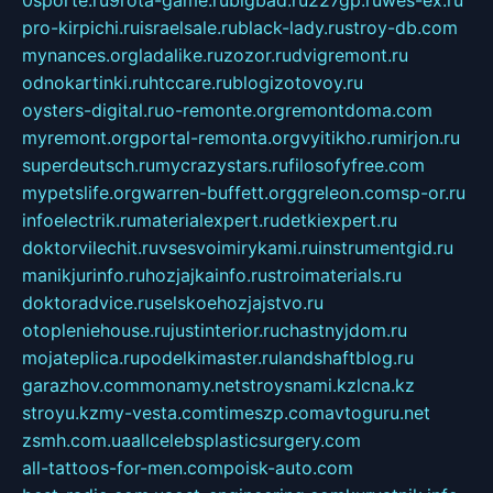
0sporte.ru
9rota-game.ru
bigbad.ru
227gp.ru
wes-ex.ru
pro-kirpichi.ru
israelsale.ru
black-lady.ru
stroy-db.com
mynances.org
ladalike.ru
zozor.ru
dvigremont.ru
odnokartinki.ru
htccare.ru
blogizotovoy.ru
oysters-digital.ru
o-remonte.org
remontdoma.com
myremont.org
portal-remonta.org
vyitikho.ru
mirjon.ru
superdeutsch.ru
mycrazystars.ru
filosofyfree.com
mypetslife.org
warren-buffett.org
greleon.com
sp-or.ru
infoelectrik.ru
materialexpert.ru
detkiexpert.ru
doktorvilechit.ru
vsesvoimirykami.ru
instrumentgid.ru
manikjurinfo.ru
hozjajkainfo.ru
stroimaterials.ru
doktoradvice.ru
selskoehozjajstvo.ru
otopleniehouse.ru
justinterior.ru
chastnyjdom.ru
mojateplica.ru
podelkimaster.ru
landshaftblog.ru
garazhov.com
monamy.net
stroysnami.kz
lcna.kz
stroyu.kz
my-vesta.com
timeszp.com
avtoguru.net
zsmh.com.ua
allcelebsplasticsurgery.com
all-tattoos-for-men.com
poisk-auto.com