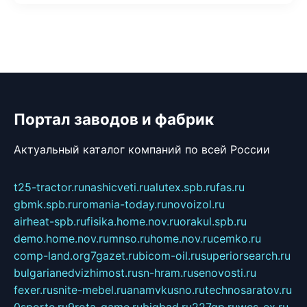
Портал заводов и фабрик
Актуальный каталог компаний по всей России
t25-tractor.ru
nashicveti.ru
alutex.spb.ru
fas.ru
gbmk.spb.ru
romania-today.ru
novoizol.ru
airheat-spb.ru
fisika.home.nov.ru
orakul.spb.ru
demo.home.nov.ru
mnso.ru
home.nov.ru
cemko.ru
comp-land.org
7gazet.ru
bicom-oil.ru
superiorsearch.ru
bulgarianedvizhimost.ru
sn-hram.ru
senovosti.ru
fexer.ru
snite-mebel.ru
anamvkusno.ru
technosaratov.ru