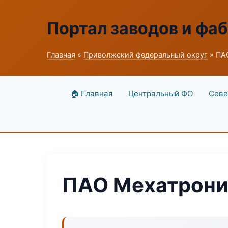
Портал заводов и фа
Главная
»
Приволжский федеральный округ
» ПА
🏠 Главная
Центральный ФО
Севе
ПАО Мехатрони