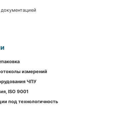
е документацией
ми
упаковка
ротоколы измерений
орудования ЧПУ
ия, ISO 9001
ции под технологичность