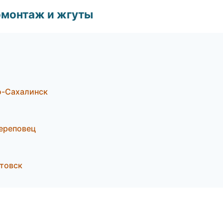
омонтаж и жгуты
о-Сахалинск
ереповец
товск