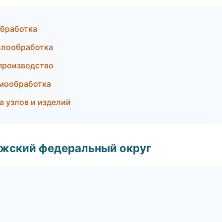
обработка
ллообработка
производство
рмообработка
 узлов и изделий
лжский федеральный округ