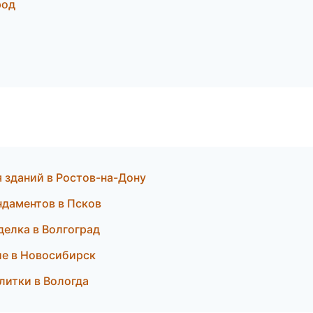
род
 зданий в Ростов-на-Дону
ндаментов в Псков
делка в Волгоград
ие в Новосибирск
литки в Вологда