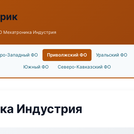
брик
О Мехатроника Индустрия
ро-Западный ФО
Приволжский ФО
Уральский ФО
Южный ФО
Северо-Кавказский ФО
ка Индустрия