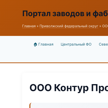
Портал заводов и фа
Главная
»
Приволжский федеральный округ
» ОО
🏠 Главная
Центральный ФО
Севе
ООО Контур П