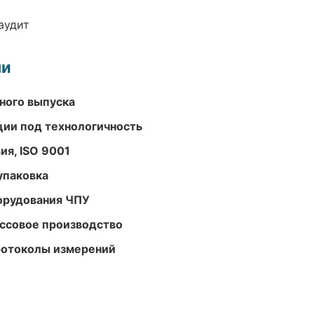
аудит
ми
ного выпуска
ции под технологичность
ия, ISO 9001
упаковка
орудования ЧПУ
ассовое производство
ротоколы измерений