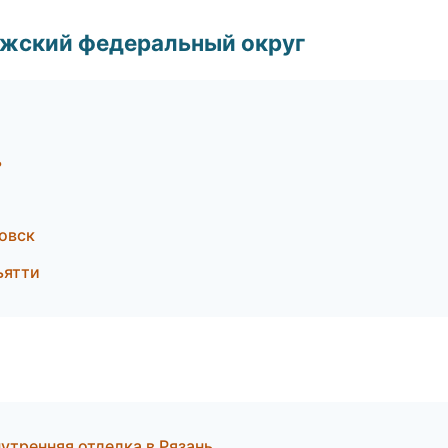
лжский федеральный округ
ь
овск
ьятти
утренняя отделка в Рязань