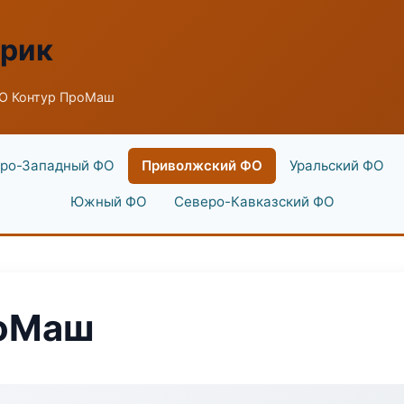
брик
О Контур ПроМаш
ро-Западный ФО
Приволжский ФО
Уральский ФО
Южный ФО
Северо-Кавказский ФО
роМаш