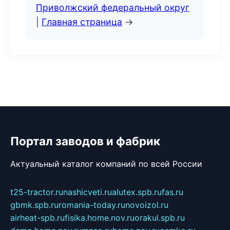
Приволжский федеральный округ
|
Главная страница
→
Портал заводов и фабрик
Актуальный каталог компаний по всей России
t25-tractor.ru
nashicveti.ru
alutex.spb.ru
fas.ru
gbmk.spb.ru
romania-today.ru
novoizol.ru
airheat-spb.ru
fisika.home.nov.ru
orakul.spb.ru