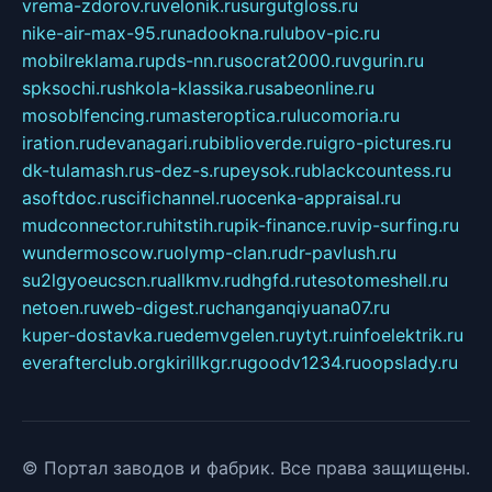
vrema-zdorov.ru
velonik.ru
surgutgloss.ru
nike-air-max-95.ru
nadookna.ru
lubov-pic.ru
mobilreklama.ru
pds-nn.ru
socrat2000.ru
vgurin.ru
spksochi.ru
shkola-klassika.ru
sabeonline.ru
mosoblfencing.ru
masteroptica.ru
lucomoria.ru
iration.ru
devanagari.ru
biblioverde.ru
igro-pictures.ru
dk-tulamash.ru
s-dez-s.ru
peysok.ru
blackcountess.ru
asoftdoc.ru
scifichannel.ru
ocenka-appraisal.ru
mudconnector.ru
hitstih.ru
pik-finance.ru
vip-surfing.ru
wundermoscow.ru
olymp-clan.ru
dr-pavlush.ru
su2lgyoeucscn.ru
allkmv.ru
dhgfd.ru
tesotomeshell.ru
netoen.ru
web-digest.ru
changanqiyuana07.ru
kuper-dostavka.ru
edemvgelen.ru
ytyt.ru
infoelektrik.ru
everafterclub.org
kirillkgr.ru
goodv1234.ru
oopslady.ru
© Портал заводов и фабрик. Все права защищены.