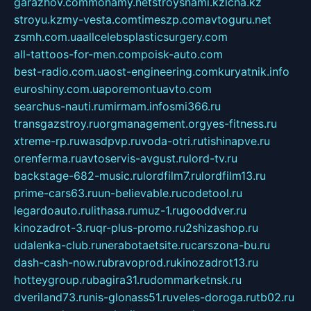
garazhov.com
monamy.net
stroysnami.kz
lcna.kz
stroyu.kz
my-vesta.com
timeszp.com
avtoguru.net
zsmh.com.ua
allcelebsplasticsurgery.com
all-tattoos-for-men.com
poisk-auto.com
best-radio.com.ua
ost-engineering.com
kuryatnik.info
euroshiny.com.ua
poremontuavto.com
searchus-nauti.ru
mirmam.info
smi366.ru
transgazstroy.ru
orgmanagement.org
yes-fitness.ru
xtreme-rp.ru
wasdpvp.ru
voda-otri.ru
tishinapve.ru
orenferma.ru
avtoservis-avgust.ru
lord-tv.ru
backstage-682-music.ru
lordfilm7.ru
lordfilm13.ru
prime-cars63.ru
un-believable.ru
codetool.ru
legardoauto.ru
lithasa.ru
muz-1.ru
gooddver.ru
kinozadrot-3.ru
qr-plus-promo.ru
2shizashop.ru
udalenka-club.ru
nerabotaetsite.ru
carszona-bu.ru
dash-cash-now.ru
bravoprod.ru
kinozadrot13.ru
hotteygroup.ru
bagira31.ru
dommarketnsk.ru
dveriland73.ru
nis-glonass51.ru
veles-doroga.ru
tb02.ru