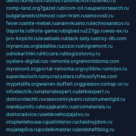
demo.home.nov.ru
mnso.ru
home.nov.ru
cemko.ru
comp-land.org
7gazet.ru
bicom-oil.ru
superiorsearch.ru
bulgarianedvizhimost.ru
sn-hram.ru
senovosti.ru
fexer.ru
snite-mebel.ru
anamvkusno.ru
technosaratov.ru
0sporte.ru
9rota-game.ru
bigbad.ru
227gp.ru
wes-ex.ru
pro-kirpichi.ru
israelsale.ru
black-lady.ru
stroy-db.com
mynances.org
ladalike.ru
zozor.ru
dvigremont.ru
odnokartinki.ru
htccare.ru
blogizotovoy.ru
oysters-digital.ru
o-remonte.org
remontdoma.com
myremont.org
portal-remonta.org
vyitikho.ru
mirjon.ru
superdeutsch.ru
mycrazystars.ru
filosofyfree.com
mypetslife.org
warren-buffett.org
greleon.com
sp-or.ru
infoelectrik.ru
materialexpert.ru
detkiexpert.ru
doktorvilechit.ru
vsesvoimirykami.ru
instrumentgid.ru
manikjurinfo.ru
hozjajkainfo.ru
stroimaterials.ru
doktoradvice.ru
selskoehozjajstvo.ru
otopleniehouse.ru
justinterior.ru
chastnyjdom.ru
mojateplica.ru
podelkimaster.ru
landshaftblog.ru