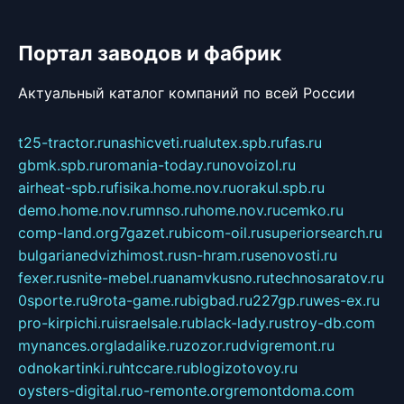
Портал заводов и фабрик
Актуальный каталог компаний по всей России
t25-tractor.ru
nashicveti.ru
alutex.spb.ru
fas.ru
gbmk.spb.ru
romania-today.ru
novoizol.ru
airheat-spb.ru
fisika.home.nov.ru
orakul.spb.ru
demo.home.nov.ru
mnso.ru
home.nov.ru
cemko.ru
comp-land.org
7gazet.ru
bicom-oil.ru
superiorsearch.ru
bulgarianedvizhimost.ru
sn-hram.ru
senovosti.ru
fexer.ru
snite-mebel.ru
anamvkusno.ru
technosaratov.ru
0sporte.ru
9rota-game.ru
bigbad.ru
227gp.ru
wes-ex.ru
pro-kirpichi.ru
israelsale.ru
black-lady.ru
stroy-db.com
mynances.org
ladalike.ru
zozor.ru
dvigremont.ru
odnokartinki.ru
htccare.ru
blogizotovoy.ru
oysters-digital.ru
o-remonte.org
remontdoma.com