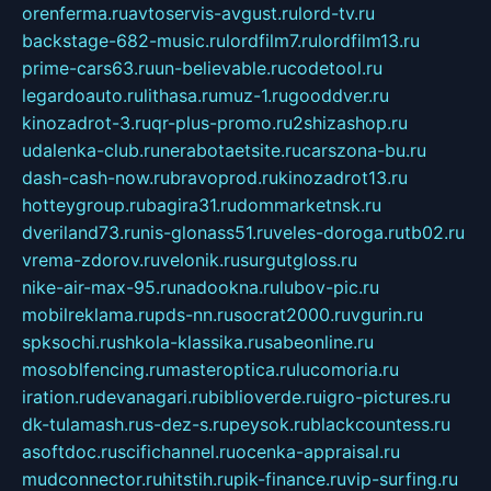
orenferma.ru
avtoservis-avgust.ru
lord-tv.ru
backstage-682-music.ru
lordfilm7.ru
lordfilm13.ru
prime-cars63.ru
un-believable.ru
codetool.ru
legardoauto.ru
lithasa.ru
muz-1.ru
gooddver.ru
kinozadrot-3.ru
qr-plus-promo.ru
2shizashop.ru
udalenka-club.ru
nerabotaetsite.ru
carszona-bu.ru
dash-cash-now.ru
bravoprod.ru
kinozadrot13.ru
hotteygroup.ru
bagira31.ru
dommarketnsk.ru
dveriland73.ru
nis-glonass51.ru
veles-doroga.ru
tb02.ru
vrema-zdorov.ru
velonik.ru
surgutgloss.ru
nike-air-max-95.ru
nadookna.ru
lubov-pic.ru
mobilreklama.ru
pds-nn.ru
socrat2000.ru
vgurin.ru
spksochi.ru
shkola-klassika.ru
sabeonline.ru
mosoblfencing.ru
masteroptica.ru
lucomoria.ru
iration.ru
devanagari.ru
biblioverde.ru
igro-pictures.ru
dk-tulamash.ru
s-dez-s.ru
peysok.ru
blackcountess.ru
asoftdoc.ru
scifichannel.ru
ocenka-appraisal.ru
mudconnector.ru
hitstih.ru
pik-finance.ru
vip-surfing.ru