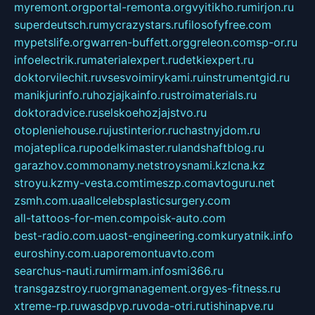
myremont.org
portal-remonta.org
vyitikho.ru
mirjon.ru
superdeutsch.ru
mycrazystars.ru
filosofyfree.com
mypetslife.org
warren-buffett.org
greleon.com
sp-or.ru
infoelectrik.ru
materialexpert.ru
detkiexpert.ru
doktorvilechit.ru
vsesvoimirykami.ru
instrumentgid.ru
manikjurinfo.ru
hozjajkainfo.ru
stroimaterials.ru
doktoradvice.ru
selskoehozjajstvo.ru
otopleniehouse.ru
justinterior.ru
chastnyjdom.ru
mojateplica.ru
podelkimaster.ru
landshaftblog.ru
garazhov.com
monamy.net
stroysnami.kz
lcna.kz
stroyu.kz
my-vesta.com
timeszp.com
avtoguru.net
zsmh.com.ua
allcelebsplasticsurgery.com
all-tattoos-for-men.com
poisk-auto.com
best-radio.com.ua
ost-engineering.com
kuryatnik.info
euroshiny.com.ua
poremontuavto.com
searchus-nauti.ru
mirmam.info
smi366.ru
transgazstroy.ru
orgmanagement.org
yes-fitness.ru
xtreme-rp.ru
wasdpvp.ru
voda-otri.ru
tishinapve.ru