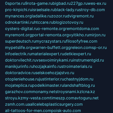
0sporte.ru
9rota-game.ru
bigbad.ru
227gp.ru
wes-ex.ru
pro-kirpichi.ru
israelsale.ru
black-lady.ru
stroy-db.com
mynances.org
ladalike.ru
zozor.ru
dvigremont.ru
odnokartinki.ru
htccare.ru
blogizotovoy.ru
oysters-digital.ru
o-remonte.org
remontdoma.com
myremont.org
portal-remonta.org
vyitikho.ru
mirjon.ru
superdeutsch.ru
mycrazystars.ru
filosofyfree.com
mypetslife.org
warren-buffett.org
greleon.com
sp-or.ru
infoelectrik.ru
materialexpert.ru
detkiexpert.ru
doktorvilechit.ru
vsesvoimirykami.ru
instrumentgid.ru
manikjurinfo.ru
hozjajkainfo.ru
stroimaterials.ru
doktoradvice.ru
selskoehozjajstvo.ru
otopleniehouse.ru
justinterior.ru
chastnyjdom.ru
mojateplica.ru
podelkimaster.ru
landshaftblog.ru
garazhov.com
monamy.net
stroysnami.kz
lcna.kz
stroyu.kz
my-vesta.com
timeszp.com
avtoguru.net
zsmh.com.ua
allcelebsplasticsurgery.com
all-tattoos-for-men.com
poisk-auto.com