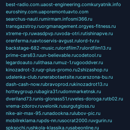
best-radio.com.ua
ost-engineering.com
kuryatnik.info
euroshiny.com.ua
poremontuavto.com
searchus-nauti.ru
mirmam.info
smi366.ru
transgazstroy.ru
orgmanagement.org
yes-fitness.ru
xtreme-rp.ru
wasdpvp.ru
voda-otri.ru
tishinapve.ru
orenferma.ru
avtoservis-avgust.ru
lord-tv.ru
backstage-682-music.ru
lordfilm7.ru
lordfilm13.ru
prime-cars63.ru
un-believable.ru
codetool.ru
legardoauto.ru
lithasa.ru
muz-1.ru
gooddver.ru
kinozadrot-3.ru
qr-plus-promo.ru
2shizashop.ru
udalenka-club.ru
nerabotaetsite.ru
carszona-bu.ru
dash-cash-now.ru
bravoprod.ru
kinozadrot13.ru
hotteygroup.ru
bagira31.ru
dommarketnsk.ru
dveriland73.ru
nis-glonass51.ru
veles-doroga.ru
tb02.ru
vrema-zdorov.ru
velonik.ru
surgutgloss.ru
nike-air-max-95.ru
nadookna.ru
lubov-pic.ru
mobilreklama.ru
pds-nn.ru
socrat2000.ru
vgurin.ru
spksochi.ru
shkola-klassika.ru
sabeonline.ru