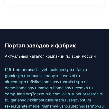
Портал заводов и фабрик
Актуальный каталог компаний по всей России
t25-tractor.ru
nashicveti.ru
alutex.spb.ru
fas.ru
gbmk.spb.ru
romania-today.ru
novoizol.ru
airheat-spb.ru
fisika.home.nov.ru
orakul.spb.ru
demo.home.nov.ru
mnso.ru
home.nov.ru
cemko.ru
comp-land.org
7gazet.ru
bicom-oil.ru
superiorsearch.ru
bulgarianedvizhimost.ru
sn-hram.ru
senovosti.ru
fexer.ru
snite-mebel.ru
anamvkusno.ru
technosaratov.ru